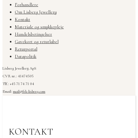
Forhandlere
Om Lisberg Jewellery
Kontakt
Materiale og smykkepleje
Handelsbetingelser
Gavekort og returlabel
Returportal
Datapolitik
Lisberg Jewellery ApS
CVR nr.: 41474505
Tlf.: +45 71 74 71 04
Email:
mail@frk-lisberg.com
KONTAKT