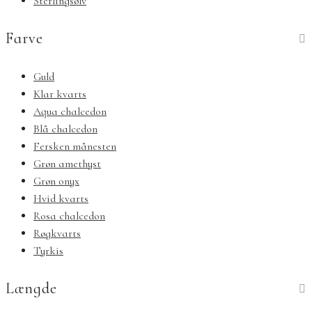
Sterlingsølv
Farve
Guld
Klar kvarts
Aqua chalcedon
Blå chalcedon
Fersken månesten
Grøn amethyst
Grøn onyx
Hvid kvarts
Rosa chalcedon
Røgkvarts
Tyrkis
Længde