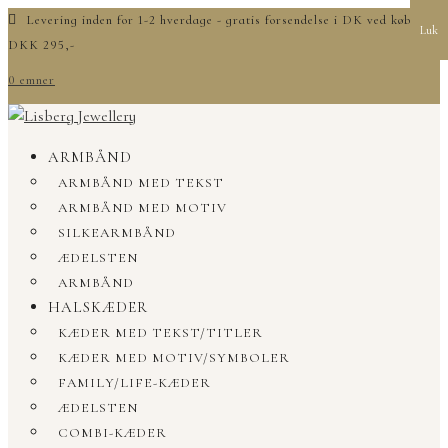
Levering inden for 1-2 hverdage - gratis forsendelse i DK ved køb over
Luk
DKK 295,-
0 emner
ARMBÅND
ARMBÅND MED TEKST
ARMBÅND MED MOTIV
SILKEARMBÅND
ÆDELSTEN
ARMBÅND
HALSKÆDER
KÆDER MED TEKST/TITLER
KÆDER MED MOTIV/SYMBOLER
FAMILY/LIFE-KÆDER
ÆDELSTEN
COMBI-KÆDER