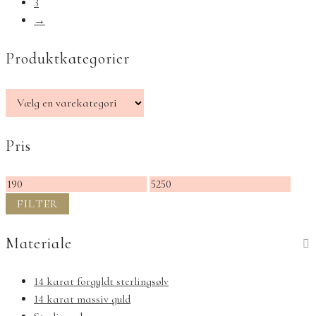
3
→
Produktkategorier
Pris
Mindste
Højeste
pris
pris
FILTER
Materiale
14 karat forgyldt sterlingsølv
14 karat massiv guld