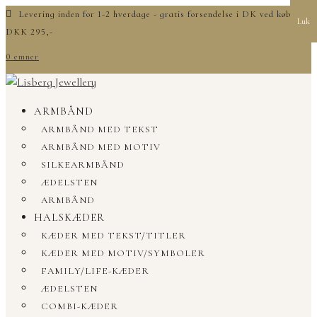
Levering inden for 1-2 hverdage - gratis forsendelse i DK ved køb over
Luk
DKK 295,-
0 emner
ARMBÅND
ARMBÅND MED TEKST
ARMBÅND MED MOTIV
SILKEARMBÅND
ÆDELSTEN
ARMBÅND
HALSKÆDER
KÆDER MED TEKST/TITLER
KÆDER MED MOTIV/SYMBOLER
FAMILY/LIFE-KÆDER
ÆDELSTEN
COMBI-KÆDER