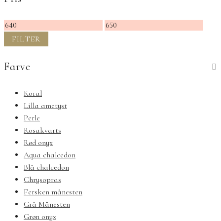
Mindste
Højeste
pris
pris
FILTER
Farve
Koral
Lilla ametyst
Perle
Rosakvarts
Rød onyx
Aqua chalcedon
Blå chalcedon
Chrysopras
Fersken månesten
Grå Månesten
Grøn onyx