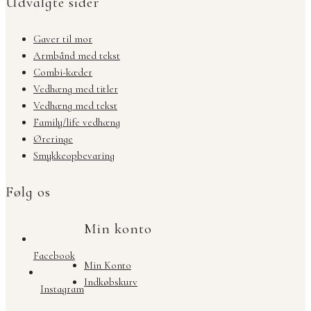
Udvalgte sider
Gaver til mor
Armbånd med tekst
Combi-kæder
Vedhæng med titler
Vedhæng med tekst
Family/life vedhæng
Øreringe
Smykkeopbevaring
Følg os
Min konto
Facebook
Min Konto
Indkøbskurv
Instagram