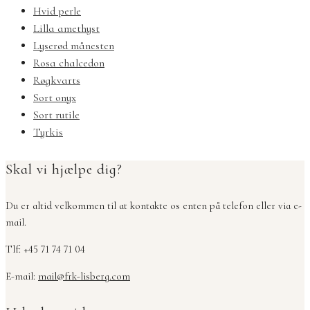
Hvid perle
Lilla amethyst
Lyserød månesten
Rosa chalcedon
Røgkvarts
Sort onyx
Sort rutile
Tyrkis
Skal vi hjælpe dig?
Du er altid velkommen til at kontakte os enten på telefon eller via e-
mail.
Tlf: +45 71 74 71 04
E-mail:
mail@frk-lisberg.com