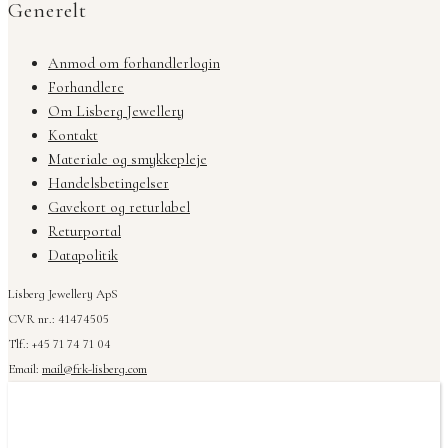
Generelt
Anmod om forhandlerlogin
Forhandlere
Om Lisberg Jewellery
Kontakt
Materiale og smykkepleje
Handelsbetingelser
Gavekort og returlabel
Returportal
Datapolitik
Lisberg Jewellery ApS
CVR nr.: 41474505
Tlf.: +45 71 74 71 04
Email:
mail@frk-lisberg.com