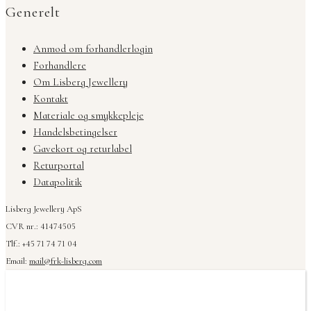
Generelt
Anmod om forhandlerlogin
Forhandlere
Om Lisberg Jewellery
Kontakt
Materiale og smykkepleje
Handelsbetingelser
Gavekort og returlabel
Returportal
Datapolitik
Lisberg Jewellery ApS
CVR nr.: 41474505
Tlf.: +45 71 74 71 04
Email:
mail@frk-lisberg.com