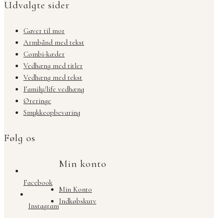
Udvalgte sider
Gaver til mor
Armbånd med tekst
Combi-kæder
Vedhæng med titler
Vedhæng med tekst
Family/life vedhæng
Øreringe
Smykkeopbevaring
Følg os
Min konto
Facebook
Min Konto
Indkøbskurv
Instagram