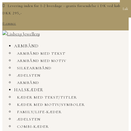
Levering inden for 1-2 hverdage - gratis forsendelse i DK ved køb over
Luk
DKK 295,-
0 emner
ARMBÅND
ARMBÅND MED TEKST
ARMBÅND MED MOTIV
SILKEARMBÅND
ÆDELSTEN
ARMBÅND
HALSKÆDER
KÆDER MED TEKST/TITLER
KÆDER MED MOTIV/SYMBOLER
FAMILY/LIFE-KÆDER
ÆDELSTEN
COMBI-KÆDER