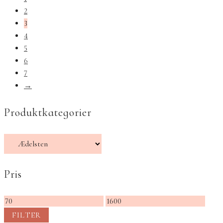
2
3
4
5
6
7
→
Produktkategorier
Pris
Mindste
Højeste
pris
pris
FILTER