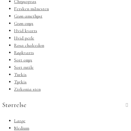
Chrysopras
Fersken månesten
Grøn amethyst
Grøn onyx
Hvid kvarts
Hvid perle
Rosa chalcedon
Røgkvarts
Sort onyx
Sort rutile
Turkis
Tyrkis
Zirkonia sten
Størrelse
Large
Medium