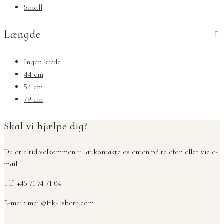
Small
Længde
Ingen kæde
44 cm
54 cm
79 cm
Skal vi hjælpe dig?
Du er altid velkommen til at kontakte os enten på telefon eller via e-
mail.
Tlf: +45 71 74 71 04
E-mail:
mail@frk-lisberg.com