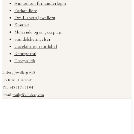
Anmod om forhandlerlogin
Forhandlere
Om Lisberg Jewellery
Kontakt
Materiale og smykkepleje
Handelsbetingelser
Gavekort og returlabel
Returportal
Datapolitik
Lisberg Jewellery ApS
CVR nr.: 41474505
Tlf.: +45 71 74 71 04
Email:
mail@frk-lisberg.com