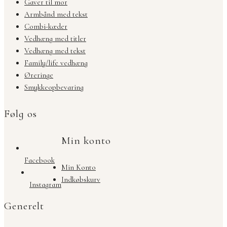
Gaver til mor
Armbånd med tekst
Combi-kæder
Vedhæng med titler
Vedhæng med tekst
Family/life vedhæng
Øreringe
Smykkeopbevaring
Følg os
Min konto
Facebook
Min Konto
Indkøbskurv
Instagram
Generelt