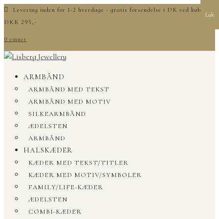
Levering inden for 1-2 hverdage - gratis forsendelse i DK ved køb over
Luk
DKK 295,-
0 emner
ARMBÅND
ARMBÅND MED TEKST
ARMBÅND MED MOTIV
SILKEARMBÅND
ÆDELSTEN
ARMBÅND
HALSKÆDER
KÆDER MED TEKST/TITLER
KÆDER MED MOTIV/SYMBOLER
FAMILY/LIFE-KÆDER
ÆDELSTEN
COMBI-KÆDER