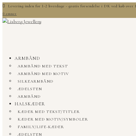
Levering inden for 1-2 hverdage - gratis forsendelse i DK ved køb ove
0 emner
ARMBÅND
ARMBÅND MED TEKST
ARMBÅND MED MOTIV
SILKEARMBÅND
ÆDELSTEN
ARMBÅND
HALSKÆDER
KÆDER MED TEKST/TITLER
KÆDER MED MOTIV/SYMBOLER
FAMILY/LIFE-KÆDER
ÆDELSTEN