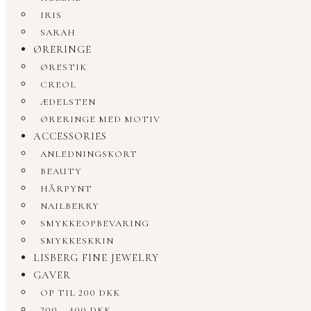
IRIS
SARAH
ØRERINGE
ØRESTIK
CREOL
ÆDELSTEN
ØRERINGE MED MOTIV
ACCESSORIES
ANLEDNINGSKORT
BEAUTY
HÅRPYNT
NAILBERRY
SMYKKEOPBEVARING
SMYKKESKRIN
LISBERG FINE JEWELRY
GAVER
OP TIL 200 DKK
200 – 400 DKK