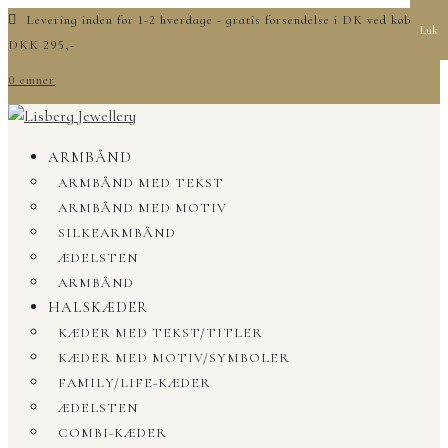
Levering inden for 1-2 hverdage - gratis forsendelse i DK ved køb over
Luk
DKK 295,-
0 emner
ARMBÅND
ARMBÅND MED TEKST
ARMBÅND MED MOTIV
SILKEARMBÅND
ÆDELSTEN
ARMBÅND
HALSKÆDER
KÆDER MED TEKST/TITLER
KÆDER MED MOTIV/SYMBOLER
FAMILY/LIFE-KÆDER
ÆDELSTEN
COMBI-KÆDER