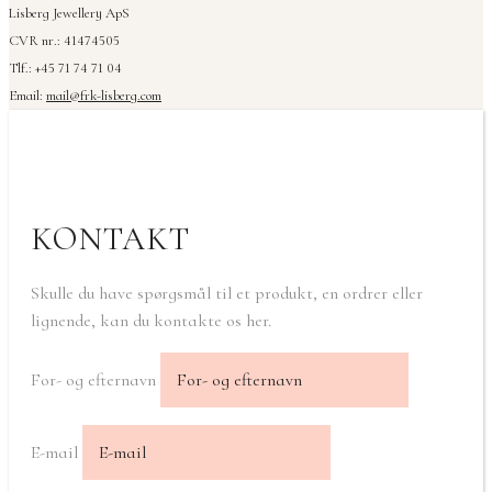
Lisberg Jewellery ApS
CVR nr.: 41474505
Tlf.: +45 71 74 71 04
Email:
mail@frk-lisberg.com
KONTAKT
Skulle du have spørgsmål til et produkt, en ordrer eller
lignende, kan du kontakte os her.
For- og efternavn
E-mail