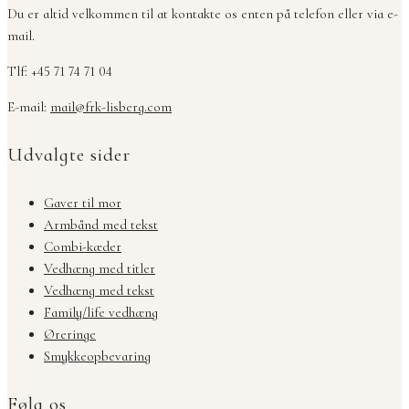
Du er altid velkommen til at kontakte os enten på telefon eller via e-
mail.
Tlf: +45 71 74 71 04
E-mail:
mail@frk-lisberg.com
Udvalgte sider
Gaver til mor
Armbånd med tekst
Combi-kæder
Vedhæng med titler
Vedhæng med tekst
Family/life vedhæng
Øreringe
Smykkeopbevaring
Følg os