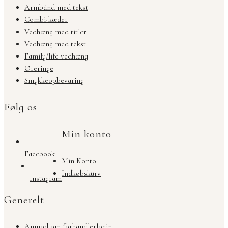
Armbånd med tekst
Combi-kæder
Vedhæng med titler
Vedhæng med tekst
Family/life vedhæng
Øreringe
Smykkeopbevaring
Følg os
Min konto
Facebook
Min Konto
Indkøbskurv
Instagram
Generelt
Anmod om forhandlerlogin