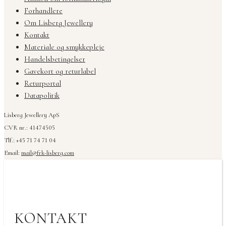
Forhandlere
Om Lisberg Jewellery
Kontakt
Materiale og smykkepleje
Handelsbetingelser
Gavekort og returlabel
Returportal
Datapolitik
Lisberg Jewellery ApS
CVR nr.: 41474505
Tlf.: +45 71 74 71 04
Email:
mail@frk-lisberg.com
KONTAKT