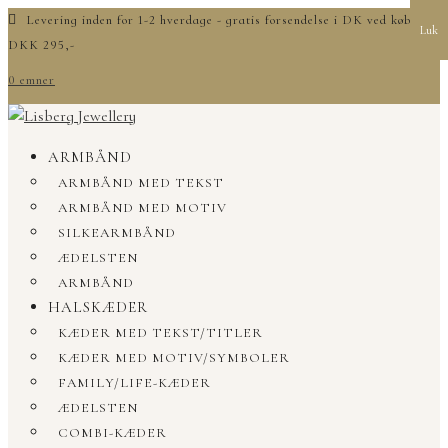
Levering inden for 1-2 hverdage - gratis forsendelse i DK ved køb over
Luk
DKK 295,-
0 emner
ARMBÅND
ARMBÅND MED TEKST
ARMBÅND MED MOTIV
SILKEARMBÅND
ÆDELSTEN
ARMBÅND
HALSKÆDER
KÆDER MED TEKST/TITLER
KÆDER MED MOTIV/SYMBOLER
FAMILY/LIFE-KÆDER
ÆDELSTEN
COMBI-KÆDER