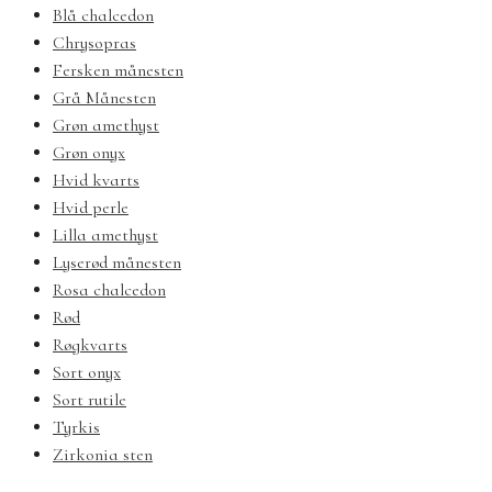
Blå chalcedon
Chrysopras
Fersken månesten
Grå Månesten
Grøn amethyst
Grøn onyx
Hvid kvarts
Hvid perle
Lilla amethyst
Lyserød månesten
Rosa chalcedon
Rød
Røgkvarts
Sort onyx
Sort rutile
Tyrkis
Zirkonia sten