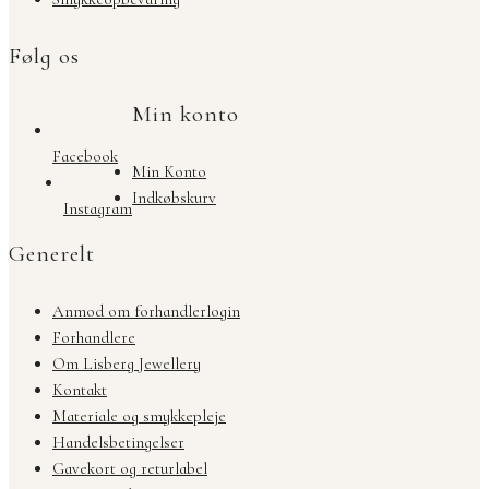
Følg os
Min konto
Facebook
Min Konto
Indkøbskurv
Instagram
Generelt
Anmod om forhandlerlogin
Forhandlere
Om Lisberg Jewellery
Kontakt
Materiale og smykkepleje
Handelsbetingelser
Gavekort og returlabel