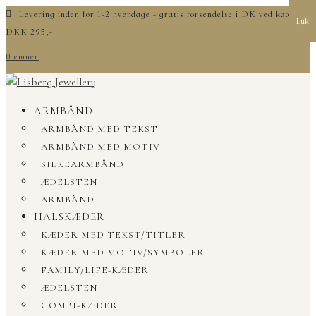
Levering inden for 1-2 hverdage - gratis forsendelse i DK ved køb over
Luk
DKK 295,-
0 emner
ARMBÅND
ARMBÅND MED TEKST
ARMBÅND MED MOTIV
SILKEARMBÅND
ÆDELSTEN
ARMBÅND
HALSKÆDER
KÆDER MED TEKST/TITLER
KÆDER MED MOTIV/SYMBOLER
FAMILY/LIFE-KÆDER
ÆDELSTEN
COMBI-KÆDER