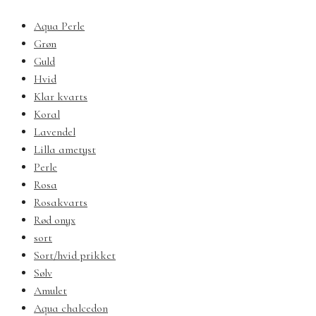
Aqua Perle
Grøn
Guld
Hvid
Klar kvarts
Koral
Lavendel
Lilla ametyst
Perle
Rosa
Rosakvarts
Rød onyx
sort
Sort/hvid prikket
Sølv
Amulet
Aqua chalcedon