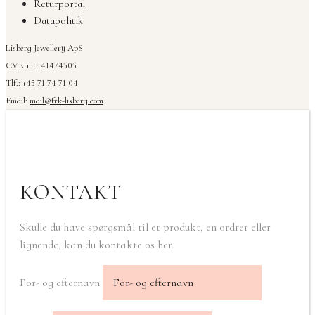
Returportal
Datapolitik
Lisberg Jewellery ApS
CVR nr.: 41474505
Tlf.: +45 71 74 71 04
Email:
mail@frk-lisberg.com
KONTAKT
Skulle du have spørgsmål til et produkt, en ordrer eller
lignende, kan du kontakte os her.
For- og efternavn