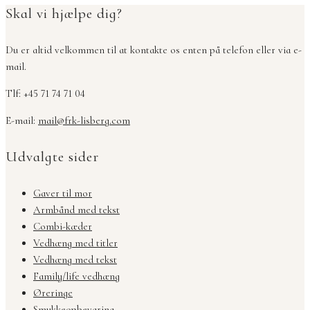
Skal vi hjælpe dig?
Du er altid velkommen til at kontakte os enten på telefon eller via e-
mail.
Tlf: +45 71 74 71 04
E-mail:
mail@frk-lisberg.com
Udvalgte sider
Gaver til mor
Armbånd med tekst
Combi-kæder
Vedhæng med titler
Vedhæng med tekst
Family/life vedhæng
Øreringe
Smykkeopbevaring