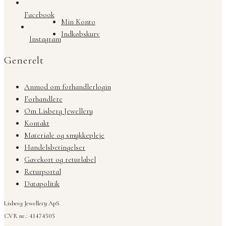
Facebook
Min Konto
Indkøbskurv
Instagram
Generelt
Anmod om forhandlerlogin
Forhandlere
Om Lisberg Jewellery
Kontakt
Materiale og smykkepleje
Handelsbetingelser
Gavekort og returlabel
Returportal
Datapolitik
Lisberg Jewellery ApS
CVR nr.: 41474505