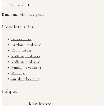
Tlf: +45 71 74 71 04
E-mail:
mail@frk-lisberg.com
Udvalgte sider
Gaver til mor
Armbånd med tekst
Combi-kæder
Vedhæng med titler
Vedhæng med tekst
Family/life vedhæng
Øreringe
Smykkeopbevaring
Følg os
Min konto