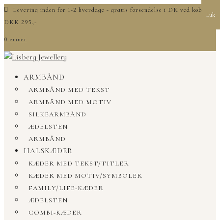
Levering inden for 1-2 hverdage - gratis forsendelse i DK ved køb over
Luk
DKK 295,-
0 emner
ARMBÅND
ARMBÅND MED TEKST
ARMBÅND MED MOTIV
SILKEARMBÅND
ÆDELSTEN
ARMBÅND
HALSKÆDER
KÆDER MED TEKST/TITLER
KÆDER MED MOTIV/SYMBOLER
FAMILY/LIFE-KÆDER
ÆDELSTEN
COMBI-KÆDER