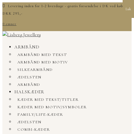
Levering inden for 1-2 hverdage - gratis forsendelse i DK ved køb over
Luk
DKK 295,-
0 emner
ARMBÅND
ARMBÅND MED TEKST
ARMBÅND MED MOTIV
SILKEARMBÅND
ÆDELSTEN
ARMBÅND
HALSKÆDER
KÆDER MED TEKST/TITLER
KÆDER MED MOTIV/SYMBOLER
FAMILY/LIFE-KÆDER
ÆDELSTEN
COMBI-KÆDER