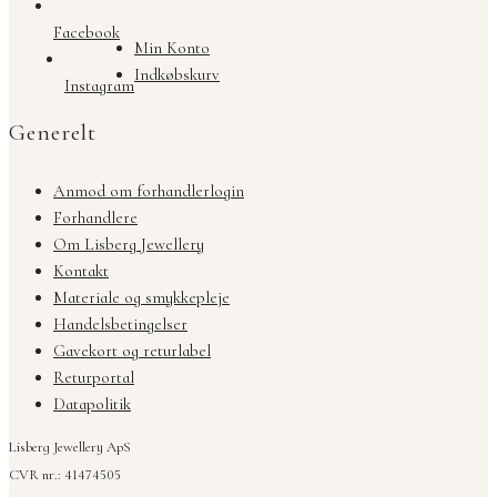
Facebook
Min Konto
Indkøbskurv
Instagram
Generelt
Anmod om forhandlerlogin
Forhandlere
Om Lisberg Jewellery
Kontakt
Materiale og smykkepleje
Handelsbetingelser
Gavekort og returlabel
Returportal
Datapolitik
Lisberg Jewellery ApS
CVR nr.: 41474505