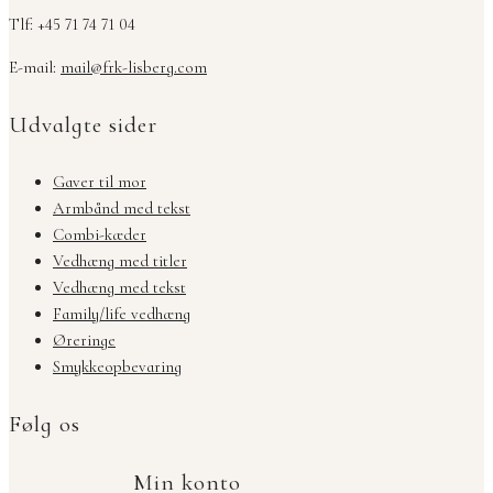
Tlf: +45 71 74 71 04
E-mail:
mail@frk-lisberg.com
Udvalgte sider
Gaver til mor
Armbånd med tekst
Combi-kæder
Vedhæng med titler
Vedhæng med tekst
Family/life vedhæng
Øreringe
Smykkeopbevaring
Følg os
Min konto