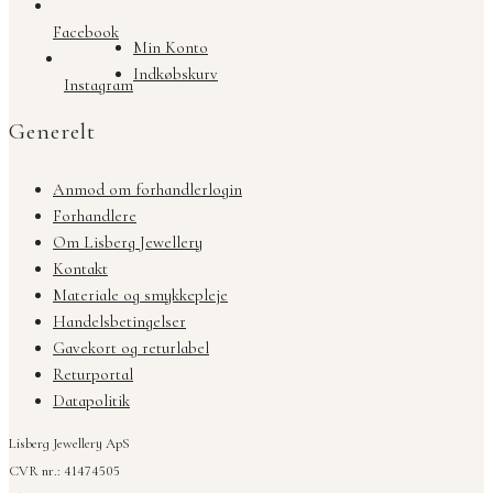
Facebook
Min Konto
Indkøbskurv
Instagram
Generelt
Anmod om forhandlerlogin
Forhandlere
Om Lisberg Jewellery
Kontakt
Materiale og smykkepleje
Handelsbetingelser
Gavekort og returlabel
Returportal
Datapolitik
Lisberg Jewellery ApS
CVR nr.: 41474505