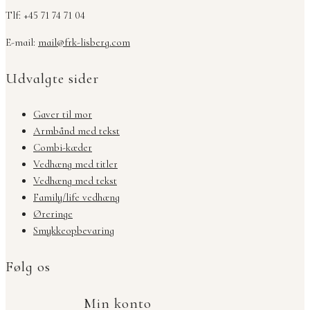
Tlf: +45 71 74 71 04
E-mail:
mail@frk-lisberg.com
Udvalgte sider
Gaver til mor
Armbånd med tekst
Combi-kæder
Vedhæng med titler
Vedhæng med tekst
Family/life vedhæng
Øreringe
Smykkeopbevaring
Følg os
Min konto