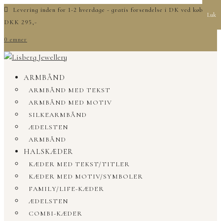
Levering inden for 1-2 hverdage - gratis forsendelse i DK ved køb over
Luk
DKK 295,-
0 emner
ARMBÅND
ARMBÅND MED TEKST
ARMBÅND MED MOTIV
SILKEARMBÅND
ÆDELSTEN
ARMBÅND
HALSKÆDER
KÆDER MED TEKST/TITLER
KÆDER MED MOTIV/SYMBOLER
FAMILY/LIFE-KÆDER
ÆDELSTEN
COMBI-KÆDER