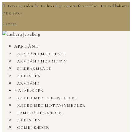
Levering inden for 1-2 hverdage - gratis forsendelse i DK ved køb over
DKK 295,-
0 emner
ARMBÅND
ARMBÅND MED TEKST
ARMBÅND MED MOTIV
SILKEARMBÅND
ÆDELSTEN
ARMBÅND
HALSKÆDER
KÆDER MED TEKST/TITLER
KÆDER MED MOTIV/SYMBOLER
FAMILY/LIFE-KÆDER
ÆDELSTEN
COMBI-KÆDER