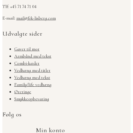
Tlf: +45 71 74 71 04
E-mail:
mail@frk-lisberg.com
Udvalgte sider
Gaver til mor
Armbånd med tekst
Combi-kæder
Vedhæng med titler
Vedhæng med tekst
Family/life vedhæng
Øreringe
Smykkeopbevaring
Følg os
Min konto