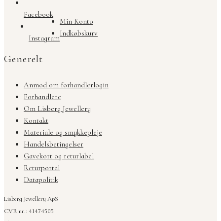
Facebook
Min Konto
Indkøbskurv
Instagram
Generelt
Anmod om forhandlerlogin
Forhandlere
Om Lisberg Jewellery
Kontakt
Materiale og smykkepleje
Handelsbetingelser
Gavekort og returlabel
Returportal
Datapolitik
Lisberg Jewellery ApS
CVR nr.: 41474505