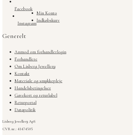
Facebook
Min Konto
Indkøbskurv
Instagram
Generelt
Anmod om forhandlerlogin
Forhandlere
Om Lisberg Jewellery
Kontakt
Materiale og smykkepleje
Handelsbetingelser
Gavekort og returlabel
Returportal
Datapolitik
Lisberg Jewellery ApS
CVR nr.: 41474505