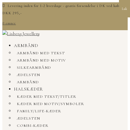
Levering inden for 1-2 hverdage - gratis forsendelse i DK ved køb over
Luk
DKK 295,-
0 emner
ARMBÅND
ARMBÅND MED TEKST
ARMBÅND MED MOTIV
SILKEARMBÅND
ÆDELSTEN
ARMBÅND
HALSKÆDER
KÆDER MED TEKST/TITLER
KÆDER MED MOTIV/SYMBOLER
FAMILY/LIFE-KÆDER
ÆDELSTEN
COMBI-KÆDER