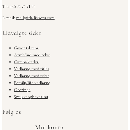
Tlf: +45 71 74 71 04
E-mail:
mail@frk-lisberg.com
Udvalgte sider
Gaver til mor
Armbånd med tekst
Combi-kæder
Vedhæng med titler
Vedhæng med tekst
Family/life vedhæng
Øreringe
Smykkeopbevaring
Følg os
Min konto