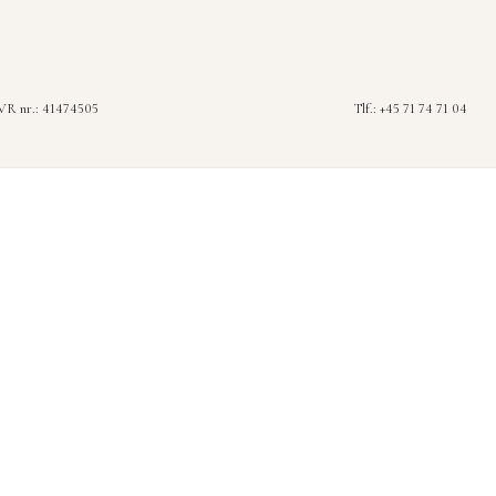
R nr.: 41474505
Tlf.: +45 71 74 71 04