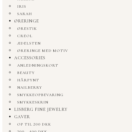
IRIS
SARAH
ØRERINGE
ØRESTIK
CREOL
ÆDELSTEN
ØRERINGE MED MOTIV
ACCESSORIES
ANLEDNINGSKORT
BEAUTY
HÅRPYNT
NAILBERRY
SMYKKEOPBEVARING
SMYKKESKRIN
LISBERG FINE JEWELRY
GAVER
OP TIL 200 DKK
200 – 400 DKK