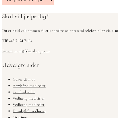
Skal vi hjælpe dig?
Du er altid velkommen til at kontakte os enten på telefon eller via e-ma
Tlf: +45 71 74 71 04
E-mail:
mail@frk-lisberg.com
Udvalgte sider
Gaver til mor
Armbånd med tekst
Combi-kæder
Vedhæng med titler
Vedhæng med tekst
Family/life vedhæng
Øreringe