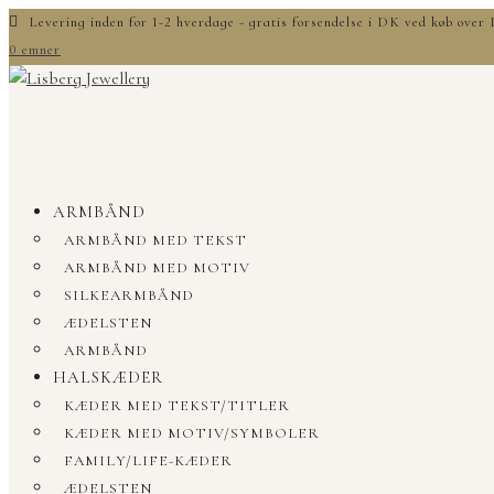
Levering inden for 1-2 hverdage - gratis forsendelse i DK ved køb ove
0 emner
ARMBÅND
ARMBÅND MED TEKST
ARMBÅND MED MOTIV
SILKEARMBÅND
ÆDELSTEN
ARMBÅND
HALSKÆDER
KÆDER MED TEKST/TITLER
KÆDER MED MOTIV/SYMBOLER
FAMILY/LIFE-KÆDER
ÆDELSTEN