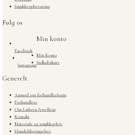
Smykkeopbevaring
Følg os
Min konto
Facebook
Min Konto
Indkøbskurv
Instagram
Generelt
Anmod om forhandlerlogin
Forhandlere
Om Lisberg Jewellery
Kontakt
Materiale og smykkepleje
Handelsbetingelser