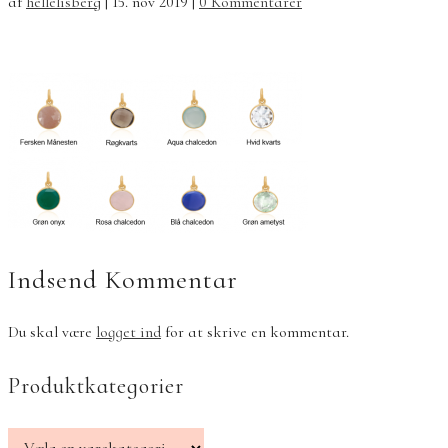
af
hellelisberg
|
15. nov 2019
|
0 Kommentarer
Indsend Kommentar
Du skal være
logget ind
for at skrive en kommentar.
Produktkategorier