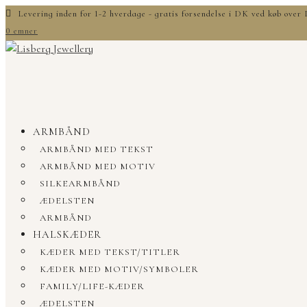
Levering inden for 1-2 hverdage - gratis forsendelse i DK ved køb ove
0 emner
ARMBÅND
ARMBÅND MED TEKST
ARMBÅND MED MOTIV
SILKEARMBÅND
ÆDELSTEN
ARMBÅND
HALSKÆDER
KÆDER MED TEKST/TITLER
KÆDER MED MOTIV/SYMBOLER
FAMILY/LIFE-KÆDER
ÆDELSTEN