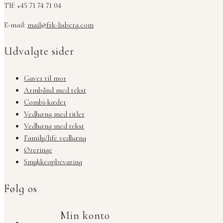
Tlf: +45 71 74 71 04
E-mail:
mail@frk-lisberg.com
Udvalgte sider
Gaver til mor
Armbånd med tekst
Combi-kæder
Vedhæng med titler
Vedhæng med tekst
Family/life vedhæng
Øreringe
Smykkeopbevaring
Følg os
Min konto