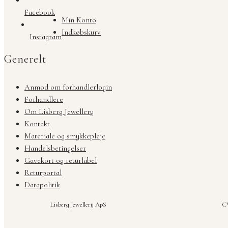
Facebook
Min Konto
Indkøbskurv
Instagram
Generelt
Anmod om forhandlerlogin
Forhandlere
Om Lisberg Jewellery
Kontakt
Materiale og smykkepleje
Handelsbetingelser
Gavekort og returlabel
Returportal
Datapolitik
Lisberg Jewellery ApS
CV