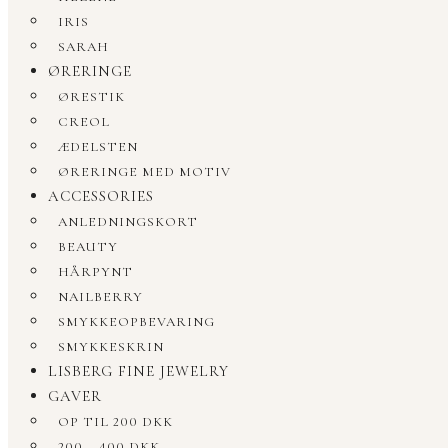
IRIS
SARAH
ØRERINGE
ØRESTIK
CREOL
ÆDELSTEN
ØRERINGE MED MOTIV
ACCESSORIES
ANLEDNINGSKORT
BEAUTY
HÅRPYNT
NAILBERRY
SMYKKEOPBEVARING
SMYKKESKRIN
LISBERG FINE JEWELRY
GAVER
OP TIL 200 DKK
200 – 400 DKK