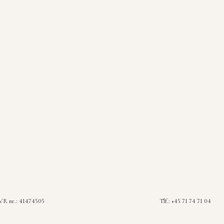
R nr.: 41474505
Tlf.: +45 71 74 71 04