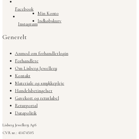
Facebook
Min Konto
Indkøbskurv
Instagram
Generelt
Anmod om forhandlerlogin
Forhandlere
Om Lisberg Jewellery
Kontakt
Materiale og smykkepleje
Handelsbetingelser
Gavekort og returlabel
Returportal
Datapolitik
Lisberg Jewellery ApS
CVR nr.: 41474505