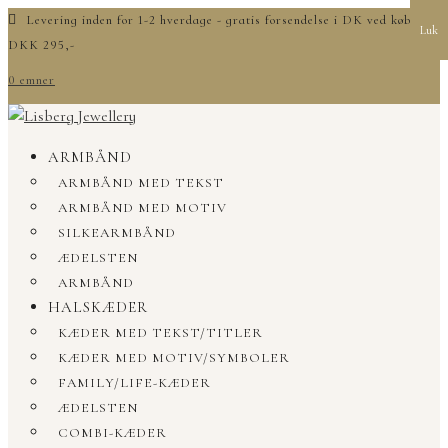
Levering inden for 1-2 hverdage - gratis forsendelse i DK ved køb over
Luk
DKK 295,-
0 emner
ARMBÅND
ARMBÅND MED TEKST
ARMBÅND MED MOTIV
SILKEARMBÅND
ÆDELSTEN
ARMBÅND
HALSKÆDER
KÆDER MED TEKST/TITLER
KÆDER MED MOTIV/SYMBOLER
FAMILY/LIFE-KÆDER
ÆDELSTEN
COMBI-KÆDER