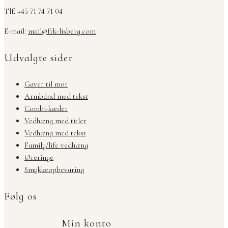
Tlf: +45 71 74 71 04
E-mail:
mail@frk-lisberg.com
Udvalgte sider
Gaver til mor
Armbånd med tekst
Combi-kæder
Vedhæng med titler
Vedhæng med tekst
Family/life vedhæng
Øreringe
Smykkeopbevaring
Følg os
Min konto