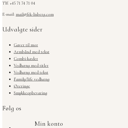
Tlf: +45 71 74 71 04
E-mail:
mail@frk-lisberg.com
Udvalgte sider
Gaver til mor
Armbånd med tekst
Combi-kæder
Vedhæng med titler
Vedhæng med tekst
Family/life vedhæng
Øreringe
Smykkeopbevaring
Følg os
Min konto