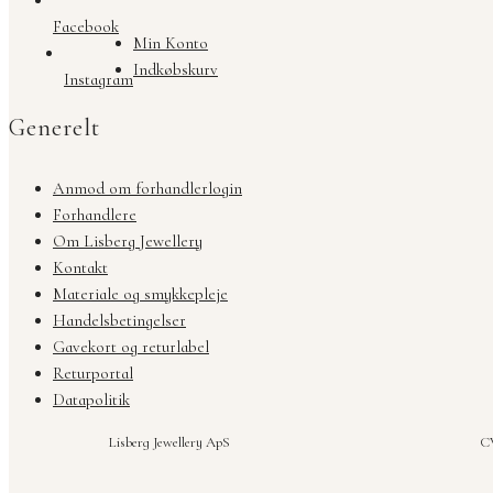
Facebook
Min Konto
Indkøbskurv
Instagram
Generelt
Anmod om forhandlerlogin
Forhandlere
Om Lisberg Jewellery
Kontakt
Materiale og smykkepleje
Handelsbetingelser
Gavekort og returlabel
Returportal
Datapolitik
Lisberg Jewellery ApS
CV