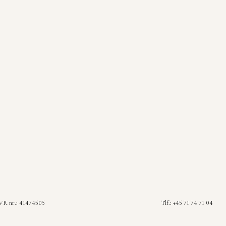
R nr.: 41474505
Tlf.: +45 71 74 71 04