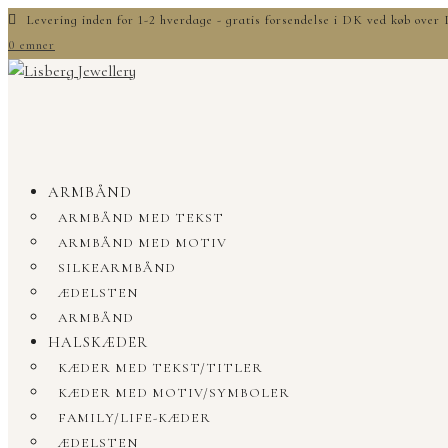
Levering inden for 1-2 hverdage - gratis forsendelse i DK ved køb ove
0 emner
ARMBÅND
ARMBÅND MED TEKST
ARMBÅND MED MOTIV
SILKEARMBÅND
ÆDELSTEN
ARMBÅND
HALSKÆDER
KÆDER MED TEKST/TITLER
KÆDER MED MOTIV/SYMBOLER
FAMILY/LIFE-KÆDER
ÆDELSTEN