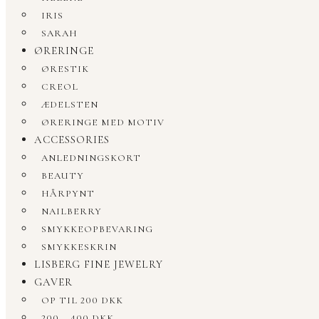
IRIS
SARAH
ØRERINGE
ØRESTIK
CREOL
ÆDELSTEN
ØRERINGE MED MOTIV
ACCESSORIES
ANLEDNINGSKORT
BEAUTY
HÅRPYNT
NAILBERRY
SMYKKEOPBEVARING
SMYKKESKRIN
LISBERG FINE JEWELRY
GAVER
OP TIL 200 DKK
200 – 400 DKK