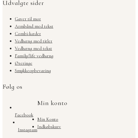
Udvalgte sider
Gaver til mor
Armbånd med tekst
Combi-kæder
Vedhæng med titler
Vedhæng med tekst
Family/life vedhæng
Øreringe
Smykkeopbevaring
Følg os
Min konto
Facebook
Min Konto
Indkøbskurv
Instagram