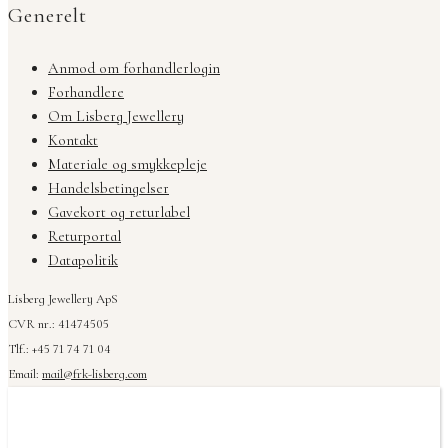
Generelt
Anmod om forhandlerlogin
Forhandlere
Om Lisberg Jewellery
Kontakt
Materiale og smykkepleje
Handelsbetingelser
Gavekort og returlabel
Returportal
Datapolitik
Lisberg Jewellery ApS
CVR nr.: 41474505
Tlf.: +45 71 74 71 04
Email:
mail@frk-lisberg.com