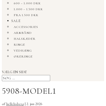
600 – 1.000 DKK
1.000 – 1.500 DKK
FRA 1.500 DKK
SALE
ACCESSORIES
ARMBÅND
HALSKÆDER
RINGE
VEDHÆNG
ØRERINGE
VÆLG EN SIDE
5908-MODEL1
af
hellelisberg
|
2. jun 2026