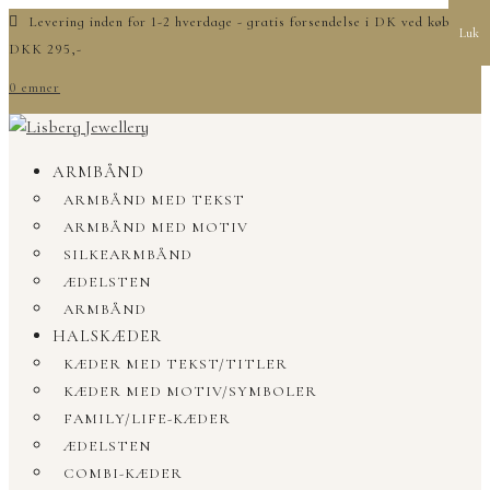
Levering inden for 1-2 hverdage - gratis forsendelse i DK ved køb over
Luk
DKK 295,-
0 emner
ARMBÅND
ARMBÅND MED TEKST
ARMBÅND MED MOTIV
SILKEARMBÅND
ÆDELSTEN
ARMBÅND
HALSKÆDER
KÆDER MED TEKST/TITLER
KÆDER MED MOTIV/SYMBOLER
FAMILY/LIFE-KÆDER
ÆDELSTEN
COMBI-KÆDER