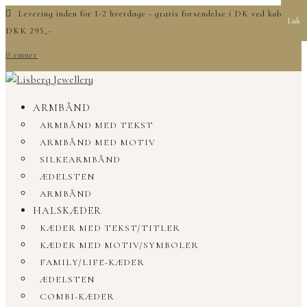
Levering inden for 1-2 hverdage - gratis forsendelse i DK ved køb over
Luk
DKK 295,-
0 emner
ARMBÅND
ARMBÅND MED TEKST
ARMBÅND MED MOTIV
SILKEARMBÅND
ÆDELSTEN
ARMBÅND
HALSKÆDER
KÆDER MED TEKST/TITLER
KÆDER MED MOTIV/SYMBOLER
FAMILY/LIFE-KÆDER
ÆDELSTEN
COMBI-KÆDER