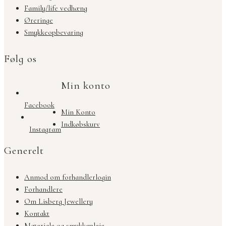
Family/life vedhæng
Øreringe
Smykkeopbevaring
Følg os
Min konto
Facebook
Min Konto
Indkøbskurv
Instagram
Generelt
Anmod om forhandlerlogin
Forhandlere
Om Lisberg Jewellery
Kontakt
Materiale og smykkepleje