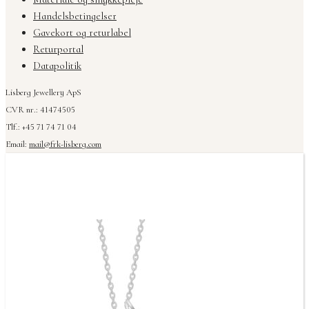
Handelsbetingelser
Gavekort og returlabel
Returportal
Datapolitik
Lisberg Jewellery ApS
CVR nr.: 41474505
Tlf.: +45 71 74 71 04
Email:
mail@frk-lisberg.com