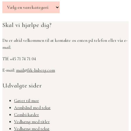
Skal vi hjælpe dig?
Du er altid velkommen til at kontakte os enten på telefon eller via e-
mail.
Tlf: +45 71 74 71 04
E-mail:
mail@frk-lisberg.com
Udvalgte sider
Gaver til mor
Armbånd med tekst
Combi-kæder
Vedhæng med titler
Vedhæng med tekst