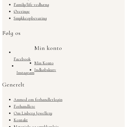
Family/life vedhæng
Øreringe
Smykkeopbevaring
Følg os
Min konto
Facebook
Min Konto
Indkøbskurv
Instagram
Generelt
Anmod om forhandlerlogin
Forhandlere
Om Lisberg Jewellery
Kontakt
Materiale og smykkepleje