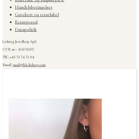
Handelsbetingelser
Gavekort og returlabel
Returportal
Datapolitik
Lisberg Jewellery ApS
CVR nr.: 41474505
Tlf.: +45 71 74 71 04
Email:
mail@frk-lisberg.com