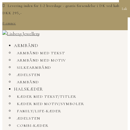
Levering inden for 1-2 hverdage - gratis forsendelse i DK ved køb over
Luk
DKK 295,-
0 emner
ARMBÅND
ARMBÅND MED TEKST
ARMBÅND MED MOTIV
SILKEARMBÅND
ÆDELSTEN
ARMBÅND
HALSKÆDER
KÆDER MED TEKST/TITLER
KÆDER MED MOTIV/SYMBOLER
FAMILY/LIFE-KÆDER
ÆDELSTEN
COMBI-KÆDER