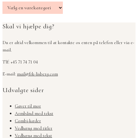
Skal vi hjælpe dig?
Du er altid velkommen til at kontakte os enten på telefon eller via e-
mail.
Tlf: +45 71 74 71 04
E-mail:
mail@frk-lisberg.com
Udvalgte sider
Gaver til mor
Armbånd med tekst
Combi-kæder
Vedhæng med titler
Vedhæng med tekst