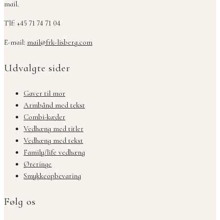
mail.
Tlf: +45 71 74 71 04
E-mail:
mail@frk-lisberg.com
Udvalgte sider
Gaver til mor
Armbånd med tekst
Combi-kæder
Vedhæng med titler
Vedhæng med tekst
Family/life vedhæng
Øreringe
Smykkeopbevaring
Følg os