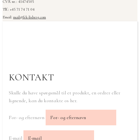
CVR nr.: 41474505
Tlf.: +45 71 74 71 04
Email:
mail@frk-lisberg.com
KONTAKT
Skulle du have spørgsmål til et produkt, en ordrer eller
lignende, kan du kontakte os her.
For- og efternavn
E-mail