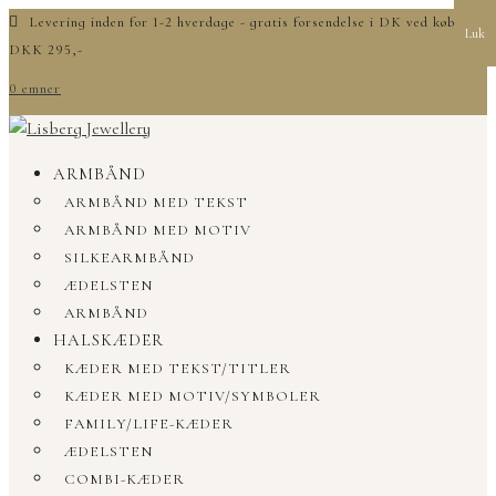
Levering inden for 1-2 hverdage - gratis forsendelse i DK ved køb over
Luk
DKK 295,-
0 emner
ARMBÅND
ARMBÅND MED TEKST
ARMBÅND MED MOTIV
SILKEARMBÅND
ÆDELSTEN
ARMBÅND
HALSKÆDER
KÆDER MED TEKST/TITLER
KÆDER MED MOTIV/SYMBOLER
FAMILY/LIFE-KÆDER
ÆDELSTEN
COMBI-KÆDER