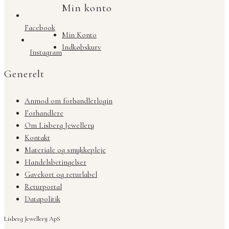
Min konto
Facebook
Min Konto
Indkøbskurv
Instagram
Generelt
Anmod om forhandlerlogin
Forhandlere
Om Lisberg Jewellery
Kontakt
Materiale og smykkepleje
Handelsbetingelser
Gavekort og returlabel
Returportal
Datapolitik
Lisberg Jewellery ApS