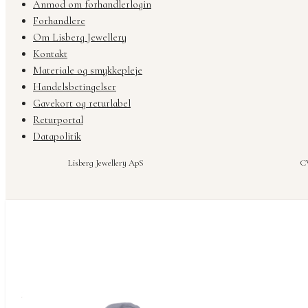
Anmod om forhandlerlogin
Forhandlere
Om Lisberg Jewellery
Kontakt
Materiale og smykkepleje
Handelsbetingelser
Gavekort og returlabel
Returportal
Datapolitik
Lisberg Jewellery ApS
CV