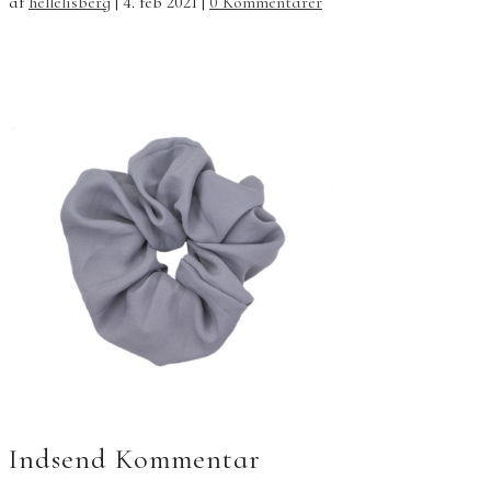
af
hellelisberg
|
4. feb 2021
|
0 Kommentarer
Indsend Kommentar