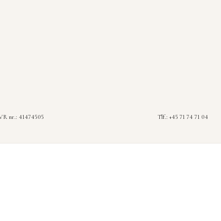
R nr.: 41474505
Tlf.: +45 71 74 71 04