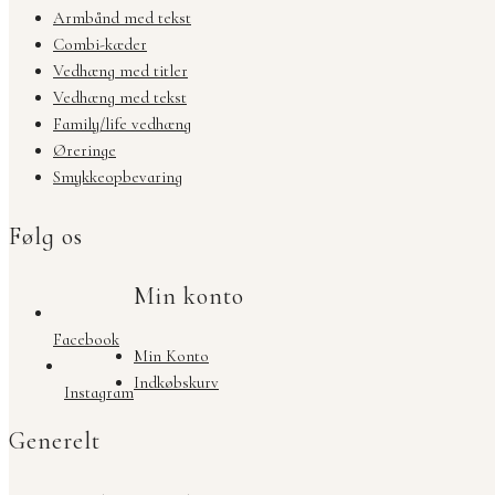
Armbånd med tekst
Combi-kæder
Vedhæng med titler
Vedhæng med tekst
Family/life vedhæng
Øreringe
Smykkeopbevaring
Følg os
Min konto
Facebook
Min Konto
Indkøbskurv
Instagram
Generelt