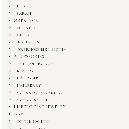
IRIS
SARAH
ØRERINGE
ØRESTIK
CREOL
ÆDELSTEN
ØRERINGE MED MOTIV
ACCESSORIES
ANLEDNINGSKORT
BEAUTY
HÅRPYNT
NAILBERRY
SMYKKEOPBEVARING
SMYKKESKRIN
LISBERG FINE JEWELRY
GAVER
OP TIL 200 DKK
200 – 400 DKK