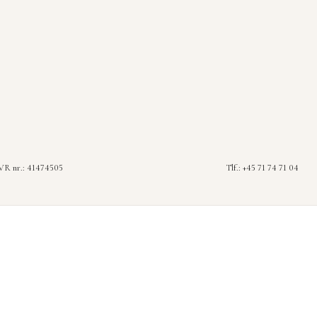
R nr.: 41474505
Tlf.: +45 71 74 71 04