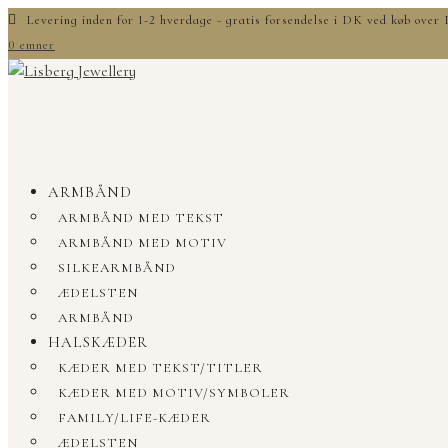
Levering inden for 1-2 hverdage - gratis forsendelse i DK ved køb ove
0 emner
ARMBÅND
ARMBÅND MED TEKST
ARMBÅND MED MOTIV
SILKEARMBÅND
ÆDELSTEN
ARMBÅND
HALSKÆDER
KÆDER MED TEKST/TITLER
KÆDER MED MOTIV/SYMBOLER
FAMILY/LIFE-KÆDER
ÆDELSTEN