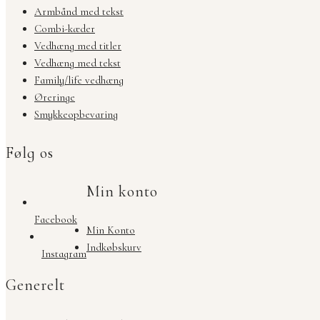
Armbånd med tekst
Combi-kæder
Vedhæng med titler
Vedhæng med tekst
Family/life vedhæng
Øreringe
Smykkeopbevaring
Følg os
Min konto
Facebook
Min Konto
Indkøbskurv
Instagram
Generelt