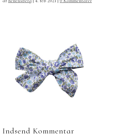
af
hellelisberg
|
4. feb 2021
|
0 Kommentarer
Indsend Kommentar