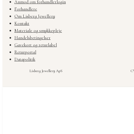
Anmod om forhandlerlogin
Forhandlere
Om Lisberg Jewellery
Kontakt
Materiale og smykkepleje
Handelsbetingelser
Gavekort og returlabel
Returportal
Datapolitik
Lisberg Jewellery ApS
CV