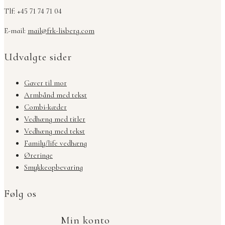
Tlf: +45 71 74 71 04
E-mail:
mail@frk-lisberg.com
Udvalgte sider
Gaver til mor
Armbånd med tekst
Combi-kæder
Vedhæng med titler
Vedhæng med tekst
Family/life vedhæng
Øreringe
Smykkeopbevaring
Følg os
Min konto