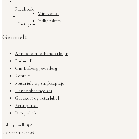
Facebook
Min Konto
Indkøbskurv
Instagram
Generelt
Anmod om forhandlerlogin
Forhandlere
Om Lisberg Jewellery
Kontakt
Materiale og smykkepleje
Handelsbetingelser
Gavekort og returlabel
Returportal
Datapolitik
Lisberg Jewellery ApS
CVR nr.: 41474505