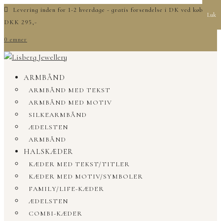
Levering inden for 1-2 hverdage - gratis forsendelse i DK ved køb over
Luk
DKK 295,-
0 emner
ARMBÅND
ARMBÅND MED TEKST
ARMBÅND MED MOTIV
SILKEARMBÅND
ÆDELSTEN
ARMBÅND
HALSKÆDER
KÆDER MED TEKST/TITLER
KÆDER MED MOTIV/SYMBOLER
FAMILY/LIFE-KÆDER
ÆDELSTEN
COMBI-KÆDER