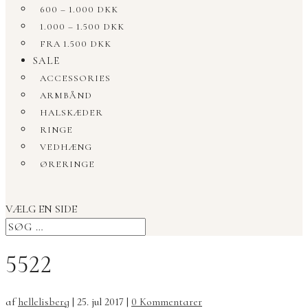
600 – 1.000 DKK
1.000 – 1.500 DKK
FRA 1.500 DKK
SALE
ACCESSORIES
ARMBÅND
HALSKÆDER
RINGE
VEDHÆNG
ØRERINGE
VÆLG EN SIDE
5522
af
hellelisberg
|
25. jul 2017
|
0 Kommentarer