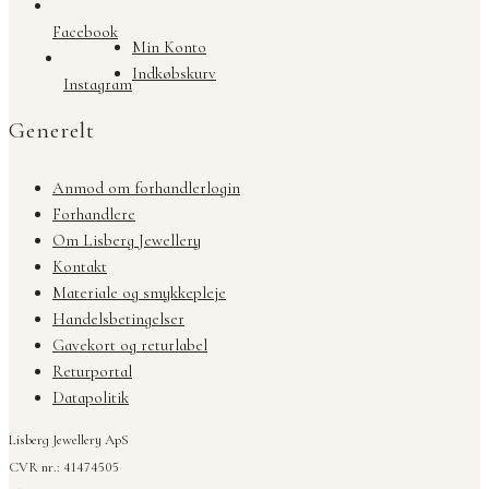
Facebook
Min Konto
Indkøbskurv
Instagram
Generelt
Anmod om forhandlerlogin
Forhandlere
Om Lisberg Jewellery
Kontakt
Materiale og smykkepleje
Handelsbetingelser
Gavekort og returlabel
Returportal
Datapolitik
Lisberg Jewellery ApS
CVR nr.: 41474505