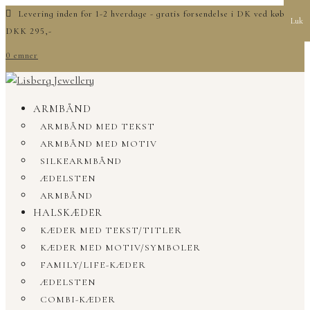
Levering inden for 1-2 hverdage - gratis forsendelse i DK ved køb over
Luk
DKK 295,-
0 emner
ARMBÅND
ARMBÅND MED TEKST
ARMBÅND MED MOTIV
SILKEARMBÅND
ÆDELSTEN
ARMBÅND
HALSKÆDER
KÆDER MED TEKST/TITLER
KÆDER MED MOTIV/SYMBOLER
FAMILY/LIFE-KÆDER
ÆDELSTEN
COMBI-KÆDER