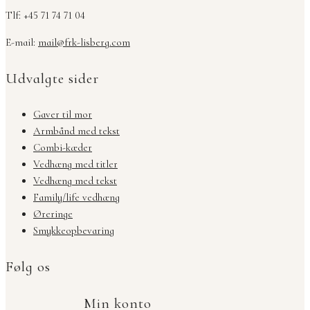
Tlf: +45 71 74 71 04
E-mail:
mail@frk-lisberg.com
Udvalgte sider
Gaver til mor
Armbånd med tekst
Combi-kæder
Vedhæng med titler
Vedhæng med tekst
Family/life vedhæng
Øreringe
Smykkeopbevaring
Følg os
Min konto