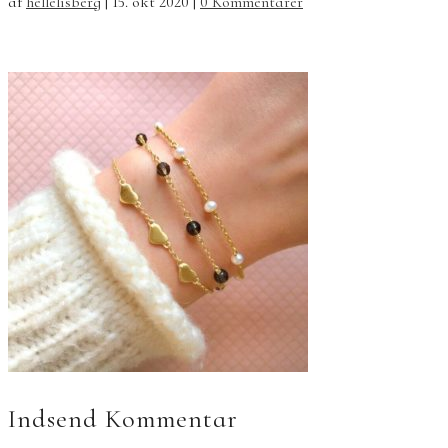
af
hellelisberg
|
15. okt 2020
|
0 Kommentarer
Indsend Kommentar