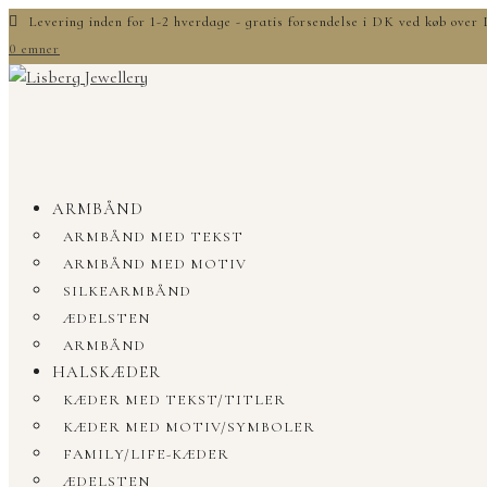
Levering inden for 1-2 hverdage - gratis forsendelse i DK ved køb ove
0 emner
ARMBÅND
ARMBÅND MED TEKST
ARMBÅND MED MOTIV
SILKEARMBÅND
ÆDELSTEN
ARMBÅND
HALSKÆDER
KÆDER MED TEKST/TITLER
KÆDER MED MOTIV/SYMBOLER
FAMILY/LIFE-KÆDER
ÆDELSTEN