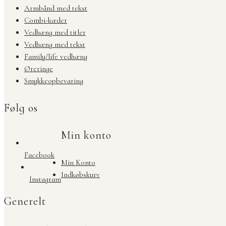
Armbånd med tekst
Combi-kæder
Vedhæng med titler
Vedhæng med tekst
Family/life vedhæng
Øreringe
Smykkeopbevaring
Følg os
Min konto
Facebook
Min Konto
Indkøbskurv
Instagram
Generelt