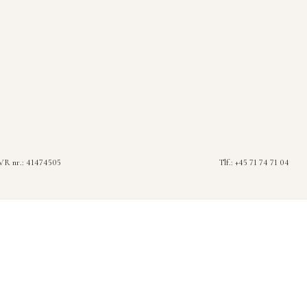
R nr.: 41474505
Tlf.: +45 71 74 71 04