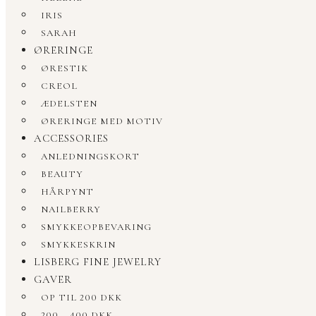
IRIS
SARAH
ØRERINGE
ØRESTIK
CREOL
ÆDELSTEN
ØRERINGE MED MOTIV
ACCESSORIES
ANLEDNINGSKORT
BEAUTY
HÅRPYNT
NAILBERRY
SMYKKEOPBEVARING
SMYKKESKRIN
LISBERG FINE JEWELRY
GAVER
OP TIL 200 DKK
200 – 400 DKK