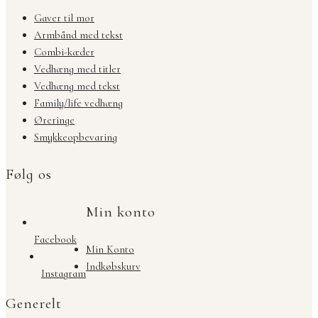
Gaver til mor
Armbånd med tekst
Combi-kæder
Vedhæng med titler
Vedhæng med tekst
Family/life vedhæng
Øreringe
Smykkeopbevaring
Følg os
Min konto
Facebook
Min Konto
Indkøbskurv
Instagram
Generelt