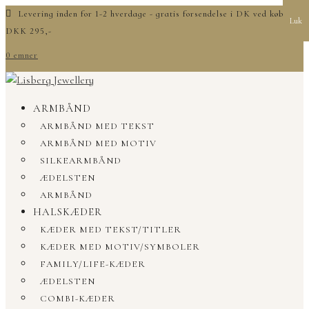
Levering inden for 1-2 hverdage - gratis forsendelse i DK ved køb over
Luk
DKK 295,-
0 emner
ARMBÅND
ARMBÅND MED TEKST
ARMBÅND MED MOTIV
SILKEARMBÅND
ÆDELSTEN
ARMBÅND
HALSKÆDER
KÆDER MED TEKST/TITLER
KÆDER MED MOTIV/SYMBOLER
FAMILY/LIFE-KÆDER
ÆDELSTEN
COMBI-KÆDER