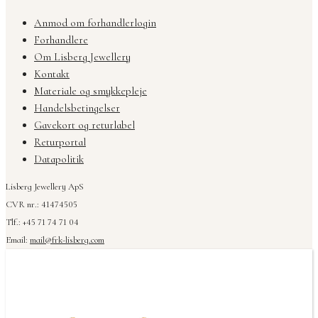
Anmod om forhandlerlogin
Forhandlere
Om Lisberg Jewellery
Kontakt
Materiale og smykkepleje
Handelsbetingelser
Gavekort og returlabel
Returportal
Datapolitik
Lisberg Jewellery ApS
CVR nr.: 41474505
Tlf.: +45 71 74 71 04
Email:
mail@frk-lisberg.com