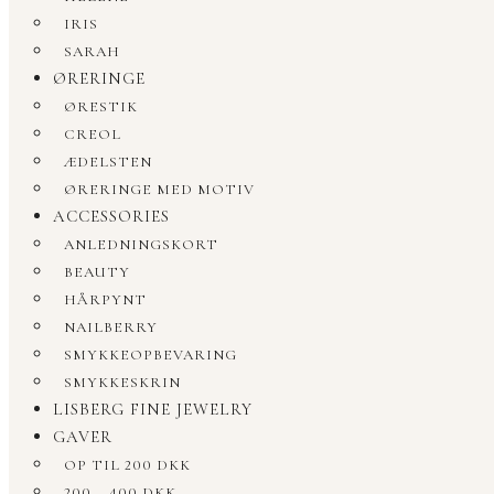
IRIS
SARAH
ØRERINGE
ØRESTIK
CREOL
ÆDELSTEN
ØRERINGE MED MOTIV
ACCESSORIES
ANLEDNINGSKORT
BEAUTY
HÅRPYNT
NAILBERRY
SMYKKEOPBEVARING
SMYKKESKRIN
LISBERG FINE JEWELRY
GAVER
OP TIL 200 DKK
200 – 400 DKK