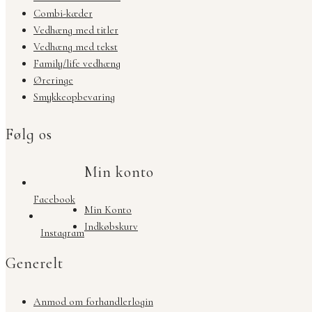
Combi-kæder
Vedhæng med titler
Vedhæng med tekst
Family/life vedhæng
Øreringe
Smykkeopbevaring
Følg os
Min konto
Facebook
Min Konto
Indkøbskurv
Instagram
Generelt
Anmod om forhandlerlogin