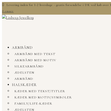
Levering inden for 1-2 hverdage - gratis forsendelse i DK ved køb ove
0 emner
ARMBÅND
ARMBÅND MED TEKST
ARMBÅND MED MOTIV
SILKEARMBÅND
ÆDELSTEN
ARMBÅND
HALSKÆDER
KÆDER MED TEKST/TITLER
KÆDER MED MOTIV/SYMBOLER
FAMILY/LIFE-KÆDER
ÆDELSTEN