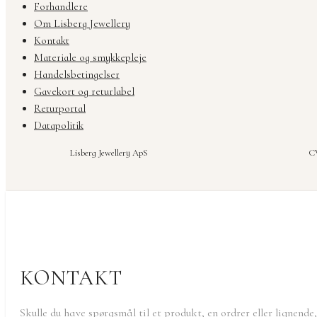
Forhandlere
Om Lisberg Jewellery
Kontakt
Materiale og smykkepleje
Handelsbetingelser
Gavekort og returlabel
Returportal
Datapolitik
Lisberg Jewellery ApS
CV
KONTAKT
Skulle du have spørgsmål til et produkt, en ordrer eller lignende