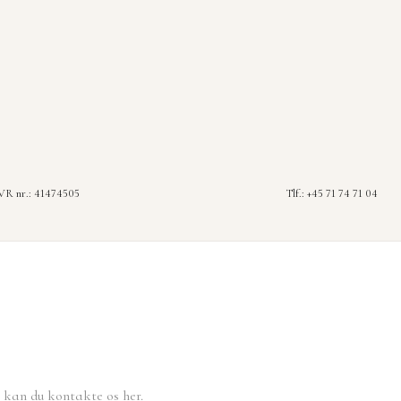
R nr.: 41474505
Tlf.: +45 71 74 71 04
, kan du kontakte os her.