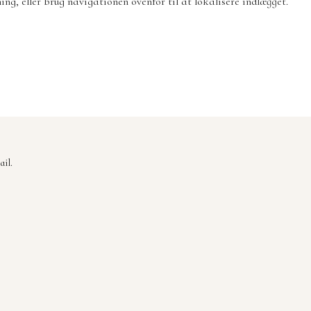
ng, eller brug navigationen ovenfor til at lokalisere indlægget.
il.