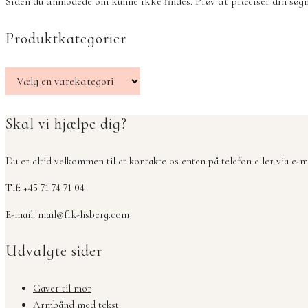
Siden du anmodede om kunne ikke findes. Prøv at præciser din søgni
Produktkategorier
Skal vi hjælpe dig?
Du er altid velkommen til at kontakte os enten på telefon eller via e-ma
Tlf: +45 71 74 71 04
E-mail:
mail@frk-lisberg.com
Udvalgte sider
Gaver til mor
Armbånd med tekst