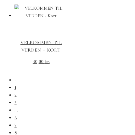
VELKOMMEN TIL
VERDEN – KORT
30,00
kr.
←
1
2
3
…
6
7
8