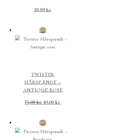
30,00
kr.
47%
TWISTER
HÅRSPÆNDE –
ANTIQUE ROSE
Den
Den
75,00
kr.
40,00
kr.
oprindelige
aktuelle
pris
pris
47%
var:
er:
75,00 kr..
40,00 kr..