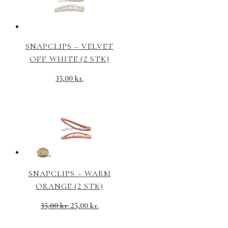
35,00 kr..
25,00 kr..
SNAPCLIPS – VELVET
OFF WHITE (2 STK)
35,00
kr.
29%
SNAPCLIPS – WARM
ORANGE (2 STK)
Den
Den
35,00
kr.
25,00
kr.
oprindelige
aktuelle