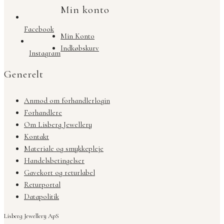
Min konto
Facebook
Min Konto
Indkøbskurv
Instagram
Generelt
Anmod om forhandlerlogin
Forhandlere
Om Lisberg Jewellery
Kontakt
Materiale og smykkepleje
Handelsbetingelser
Gavekort og returlabel
Returportal
Datapolitik
Lisberg Jewellery ApS