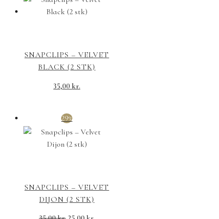
var:
er:
35,00 kr..
25,00 kr..
SNAPCLIPS – VELVET
BLACK (2 STK)
35,00
kr.
29%
SNAPCLIPS – VELVET
DIJON (2 STK)
Den
Den
35,00
kr.
25,00
kr.