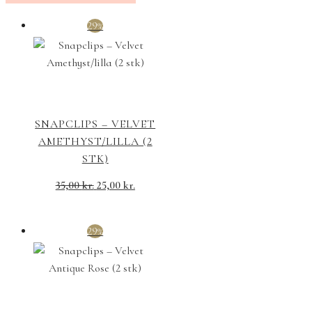
29%
SNAPCLIPS – VELVET
AMETHYST/LILLA (2
STK)
Den
Den
35,00
kr.
25,00
kr.
oprindelige
aktuelle
pris
pris
29%
var:
er:
35,00 kr..
25,00 kr..