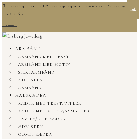
Levering inden for 1-2 hverdage - gratis forsendelse i DK ved køb over
Luk
DKK 295,-
0 emner
ARMBÅND
ARMBÅND MED TEKST
ARMBÅND MED MOTIV
SILKEARMBÅND
ÆDELSTEN
ARMBÅND
HALSKÆDER
KÆDER MED TEKST/TITLER
KÆDER MED MOTIV/SYMBOLER
FAMILY/LIFE-KÆDER
ÆDELSTEN
COMBI-KÆDER