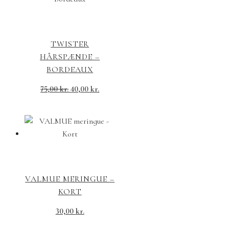
TWISTER
HÅRSPÆNDE –
BORDEAUX
Den
Den
75,00
kr.
40,00
kr.
oprindelige
aktuelle
pris
pris
var:
er:
75,00 kr..
40,00 kr..
VALMUE MERINGUE –
KORT
30,00
kr.