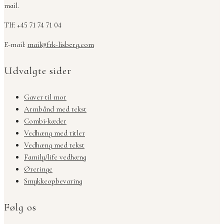
mail.
Tlf: +45 71 74 71 04
E-mail:
mail@frk-lisberg.com
Udvalgte sider
Gaver til mor
Armbånd med tekst
Combi-kæder
Vedhæng med titler
Vedhæng med tekst
Family/life vedhæng
Øreringe
Smykkeopbevaring
Følg os