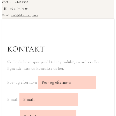
CVR nr.: 41474505
Tlf.: +45 71 74 71 04
Email:
mail@frk-lisberg.com
KONTAKT
Skulle du have spørgsmål til et produkt, en ordrer eller
lignende, kan du kontakte os her.
For- og efternavn
E-mail