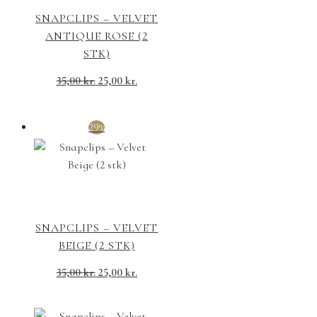
SNAPCLIPS – VELVET
ANTIQUE ROSE (2
STK)
Den
Den
35,00
kr.
25,00
kr.
oprindelige
aktuelle
pris
pris
29%
var:
er:
35,00 kr..
25,00 kr..
SNAPCLIPS – VELVET
BEIGE (2 STK)
Den
Den
35,00
kr.
25,00
kr.
oprindelige
aktuelle
pris
pris