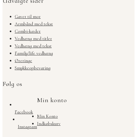
Udvalgte sider
Gaver til mor
Armbånd med tekst
Combi-kæder
Vedhæng med titler
Vedhæng med tekst
Family/life vedhæng
Øreringe
Smykkeopbevaring
Følg os
Min konto
Facebook
Min Konto
Indkøbskurv
Instagram