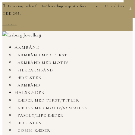
Levering inden for 1-2 hverdage - gratis forsendelse i DK ved køb over
Luk
DKK 295,-
0 emner
ARMBÅND
ARMBÅND MED TEKST
ARMBÅND MED MOTIV
SILKEARMBÅND
ÆDELSTEN
ARMBÅND
HALSKÆDER
KÆDER MED TEKST/TITLER
KÆDER MED MOTIV/SYMBOLER
FAMILY/LIFE-KÆDER
ÆDELSTEN
COMBI-KÆDER