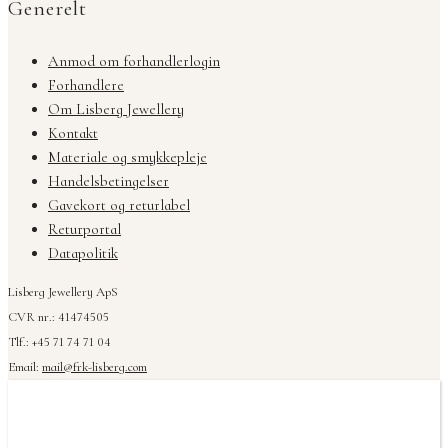
Generelt
Anmod om forhandlerlogin
Forhandlere
Om Lisberg Jewellery
Kontakt
Materiale og smykkepleje
Handelsbetingelser
Gavekort og returlabel
Returportal
Datapolitik
Lisberg Jewellery ApS
CVR nr.: 41474505
Tlf.: +45 71 74 71 04
Email:
mail@frk-lisberg.com