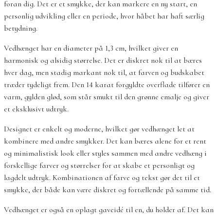
foran dig. Det er et smykke, der kan markere en ny start, en
personlig udvikling eller en periode, hvor håbet har haft særlig
betydning.
Vedhænget har en diameter på 1,3 cm, hvilket giver en
harmonisk og alsidig størrelse. Det er diskret nok til at bæres
hver dag, men stadig markant nok til, at farven og budskabet
træder tydeligt frem. Den 14 karat forgyldte overflade tilfører en
varm, gylden glød, som står smukt til den grønne emalje og giver
et eksklusivt udtryk.
Designet er enkelt og moderne, hvilket gør vedhænget let at
kombinere med andre smykker. Det kan bæres alene for et rent
og minimalistisk look eller styles sammen med andre vedhæng i
forskellige farver og størrelser for at skabe et personligt og
lagdelt udtryk. Kombinationen af farve og tekst gør det til et
smykke, der både kan være diskret og fortællende på samme tid.
Vedhænget er også en oplagt gaveidé til en, du holder af. Det kan