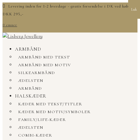
Levering inden for 1-2 hverdage - gratis forsendelse i DK ved køb over
Luk
DKK 295,-
0 emner
ARMBÅND
ARMBÅND MED TEKST
ARMBÅND MED MOTIV
SILKEARMBÅND
ÆDELSTEN
ARMBÅND
HALSKÆDER
KÆDER MED TEKST/TITLER
KÆDER MED MOTIV/SYMBOLER
FAMILY/LIFE-KÆDER
ÆDELSTEN
COMBI-KÆDER