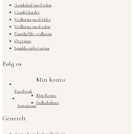
Armbånd med tekst
Combi-kæder
Vedhæng med titler
Vedhæng med tekst
Family/life vedhæng
Øreringe
Smykkeopbevaring
Følg os
Min konto
Facebook
Min Konto
Indkøbskurv
Instagram
Generelt
Anmod om forhandlerlogin