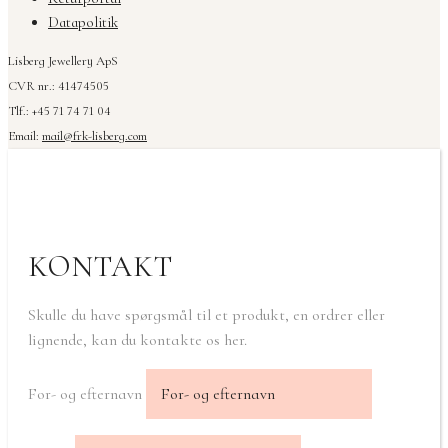
Datapolitik
Lisberg Jewellery ApS
CVR nr.: 41474505
Tlf.: +45 71 74 71 04
Email:
mail@frk-lisberg.com
KONTAKT
Skulle du have spørgsmål til et produkt, en ordrer eller
lignende, kan du kontakte os her.
For- og efternavn