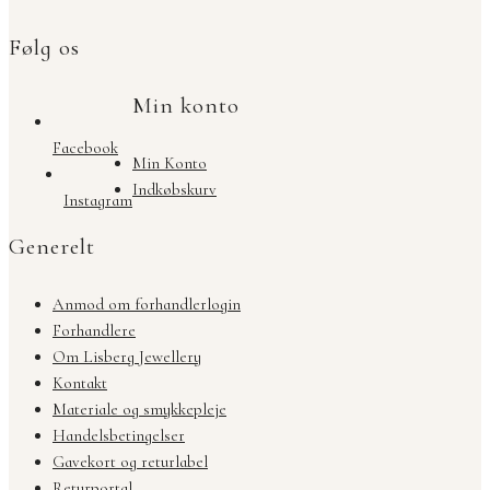
Følg os
Min konto
Facebook
Min Konto
Indkøbskurv
Instagram
Generelt
Anmod om forhandlerlogin
Forhandlere
Om Lisberg Jewellery
Kontakt
Materiale og smykkepleje
Handelsbetingelser
Gavekort og returlabel
Returportal