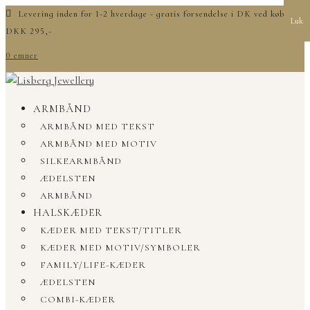
Levering inden for 1-2 hverdage - gratis forsendelse i DK ved køb over
Luk
DKK 295,-
0 emner
ARMBÅND
ARMBÅND MED TEKST
ARMBÅND MED MOTIV
SILKEARMBÅND
ÆDELSTEN
ARMBÅND
HALSKÆDER
KÆDER MED TEKST/TITLER
KÆDER MED MOTIV/SYMBOLER
FAMILY/LIFE-KÆDER
ÆDELSTEN
COMBI-KÆDER