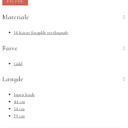
pris
pris
FILTER
Materiale
14 karat forgyldt sterlingsølv
Farve
Guld
Længde
Ingen kæde
44 cm
54 cm
79 cm