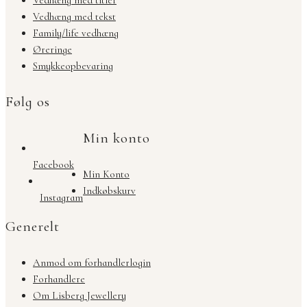
Vedhæng med titler
Vedhæng med tekst
Family/life vedhæng
Øreringe
Smykkeopbevaring
Følg os
Min konto
Facebook
Min Konto
Indkøbskurv
Instagram
Generelt
Anmod om forhandlerlogin
Forhandlere
Om Lisberg Jewellery