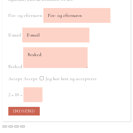
For- og efternavn
E-mail
Besked
Accept
Accept
Jeg har læst og accepterer
2 + 10
=
INDSEND