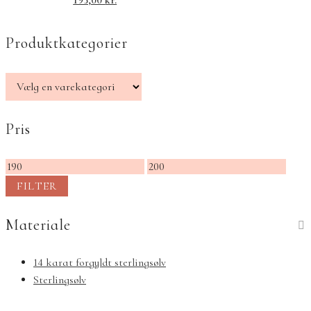
195,00
kr.
Produktkategorier
Pris
Mindste
Højeste
pris
pris
FILTER
Materiale
14 karat forgyldt sterlingsølv
Sterlingsølv