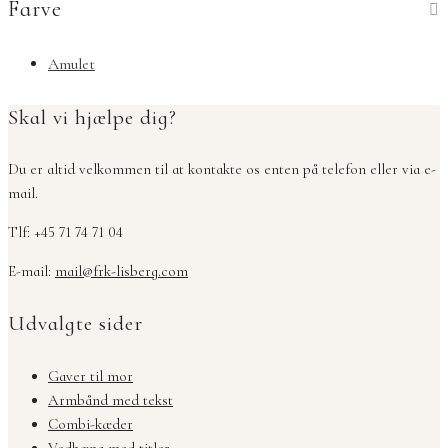
Farve
Amulet
Skal vi hjælpe dig?
Du er altid velkommen til at kontakte os enten på telefon eller via e-
mail.
Tlf: +45 71 74 71 04
E-mail:
mail@frk-lisberg.com
Udvalgte sider
Gaver til mor
Armbånd med tekst
Combi-kæder