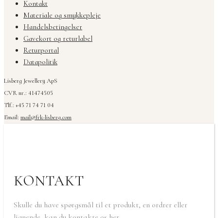
Kontakt
Materiale og smykkepleje
Handelsbetingelser
Gavekort og returlabel
Returportal
Datapolitik
Lisberg Jewellery ApS
CVR nr.: 41474505
Tlf.: +45 71 74 71 04
Email:
mail@frk-lisberg.com
KONTAKT
Skulle du have spørgsmål til et produkt, en ordrer eller
lignende, kan du kontakte os her.