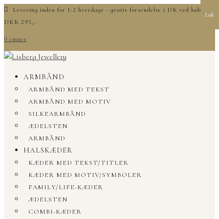
Levering inden for 1-2 hverdage - gratis forsendelse i DK ved køb over
Luk
DKK 295,-
0 emner
ARMBÅND
ARMBÅND MED TEKST
ARMBÅND MED MOTIV
SILKEARMBÅND
ÆDELSTEN
ARMBÅND
HALSKÆDER
KÆDER MED TEKST/TITLER
KÆDER MED MOTIV/SYMBOLER
FAMILY/LIFE-KÆDER
ÆDELSTEN
COMBI-KÆDER