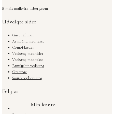
E-mail:
mail@frk-lisberg.com
Udvalgte sider
Gaver til mor
Armbånd med tekst
Combi-kæder
Vedhæng med titler
Vedhæng med tekst
Family/life vedhæng
Øreringe
Smykkeopbevaring
Følg os
Min konto