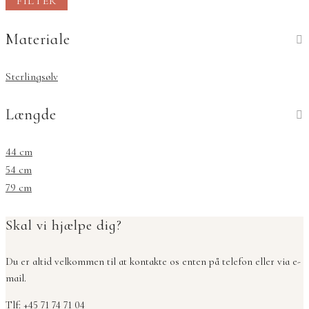
FILTER
pris
pris
Materiale
Sterlingsølv
Længde
44 cm
54 cm
79 cm
Skal vi hjælpe dig?
Du er altid velkommen til at kontakte os enten på telefon eller via e-
mail.
Tlf: +45 71 74 71 04