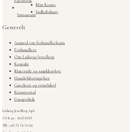
Facebook
Min Konto
Indkøbskurv
Instagram
Generelt
Anmod om forhandlerlogin
Forhandlere
Om Lisberg Jewellery
Kontakt
Materiale og smykkepleje
Handelsbetingelser
Gavekort og returlabel
Returportal
Datapolitik
Lisberg Jewellery ApS
CVR nr.: 41474505
Tlf.: +45 71 74 71 04