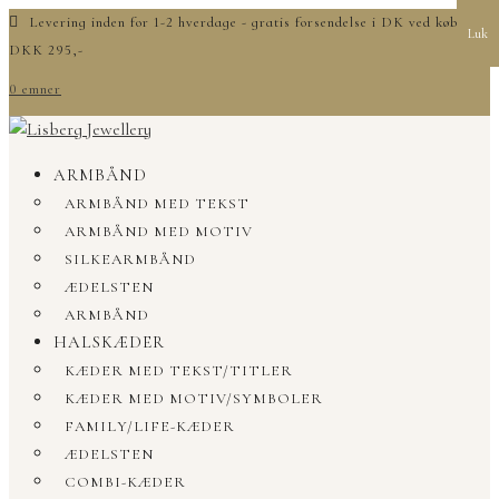
Levering inden for 1-2 hverdage - gratis forsendelse i DK ved køb over
Luk
DKK 295,-
0 emner
ARMBÅND
ARMBÅND MED TEKST
ARMBÅND MED MOTIV
SILKEARMBÅND
ÆDELSTEN
ARMBÅND
HALSKÆDER
KÆDER MED TEKST/TITLER
KÆDER MED MOTIV/SYMBOLER
FAMILY/LIFE-KÆDER
ÆDELSTEN
COMBI-KÆDER