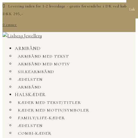
Levering inden for 1-2 hverdage - gratis forsendelse i DK ved køb over
Luk
DKK 295,-
0 emner
ARMBÅND
ARMBÅND MED TEKST
ARMBÅND MED MOTIV
SILKEARMBÅND
ÆDELSTEN
ARMBÅND
HALSKÆDER
KÆDER MED TEKST/TITLER
KÆDER MED MOTIV/SYMBOLER
FAMILY/LIFE-KÆDER
ÆDELSTEN
COMBI-KÆDER