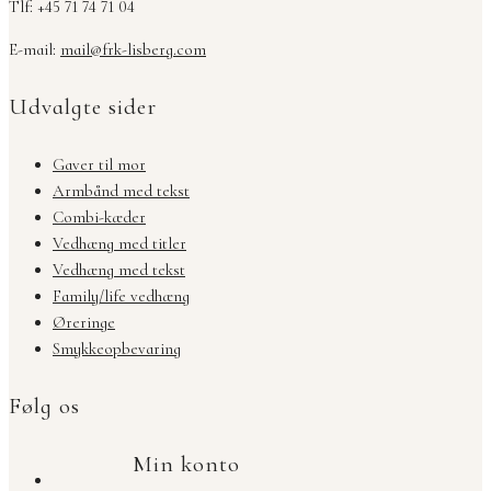
Tlf: +45 71 74 71 04
E-mail:
mail@frk-lisberg.com
Udvalgte sider
Gaver til mor
Armbånd med tekst
Combi-kæder
Vedhæng med titler
Vedhæng med tekst
Family/life vedhæng
Øreringe
Smykkeopbevaring
Følg os
Min konto