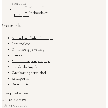
Facebook
Min Konto
Indkøbskurv
Instagram
Generelt
Anmod om forhandlerlogin
Forhandlere
Om Lisberg Jewellery
Kontakt
Materiale og smykkepleje
Handelsbetingelser
Gavekort og returlabel
Returportal
Datapolitik
Lisberg Jewellery ApS
CVR nr.: 41474505
Tlf.: +45 71 74 71 04