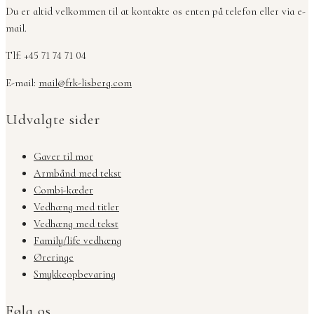
Du er altid velkommen til at kontakte os enten på telefon eller via e-
mail.
Tlf: +45 71 74 71 04
E-mail:
mail@frk-lisberg.com
Udvalgte sider
Gaver til mor
Armbånd med tekst
Combi-kæder
Vedhæng med titler
Vedhæng med tekst
Family/life vedhæng
Øreringe
Smykkeopbevaring
Følg os