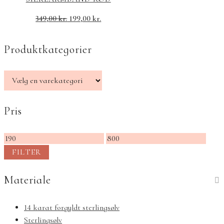
349,00
kr.
199,00
kr.
Produktkategorier
Pris
Mindste
Højeste
pris
pris
FILTER
Materiale
14 karat forgyldt sterlingsølv
Sterlingsølv