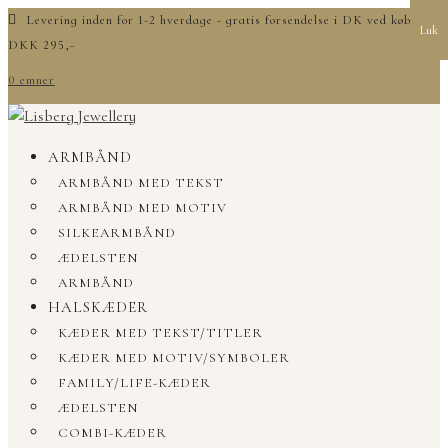
Levering inden for 1-2 hverdage - gratis forsendelse i DK ved køb over
Luk
DKK 295,-
0 emner
ARMBÅND
ARMBÅND MED TEKST
ARMBÅND MED MOTIV
SILKEARMBÅND
ÆDELSTEN
ARMBÅND
HALSKÆDER
KÆDER MED TEKST/TITLER
KÆDER MED MOTIV/SYMBOLER
FAMILY/LIFE-KÆDER
ÆDELSTEN
COMBI-KÆDER