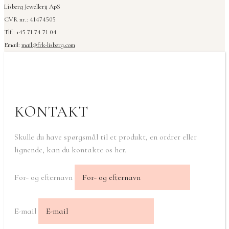
Lisberg Jewellery ApS
CVR nr.: 41474505
Tlf.: +45 71 74 71 04
Email:
mail@frk-lisberg.com
KONTAKT
Skulle du have spørgsmål til et produkt, en ordrer eller
lignende, kan du kontakte os her.
For- og efternavn
E-mail