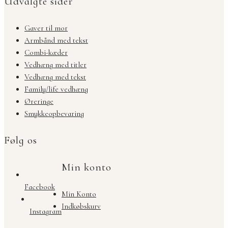
Udvalgte sider
Gaver til mor
Armbånd med tekst
Combi-kæder
Vedhæng med titler
Vedhæng med tekst
Family/life vedhæng
Øreringe
Smykkeopbevaring
Følg os
Min konto
Facebook
Min Konto
Indkøbskurv
Instagram