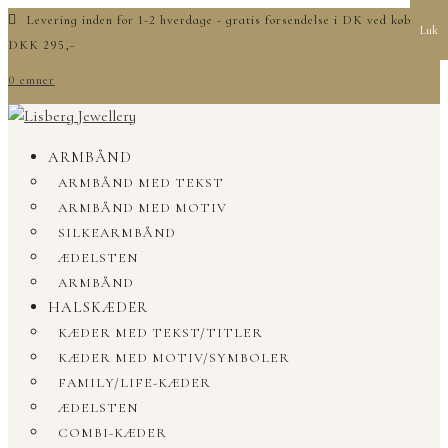
Levering inden for 1-2 hverdage - gratis forsendelse i DK ved køb over
Luk
DKK 295,-
0 emner
ARMBÅND
ARMBÅND MED TEKST
ARMBÅND MED MOTIV
SILKEARMBÅND
ÆDELSTEN
ARMBÅND
HALSKÆDER
KÆDER MED TEKST/TITLER
KÆDER MED MOTIV/SYMBOLER
FAMILY/LIFE-KÆDER
ÆDELSTEN
COMBI-KÆDER