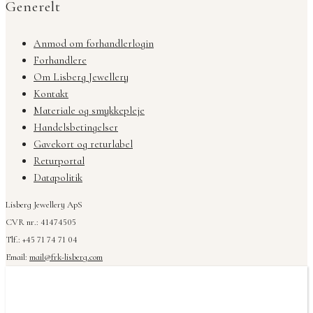
Generelt
Anmod om forhandlerlogin
Forhandlere
Om Lisberg Jewellery
Kontakt
Materiale og smykkepleje
Handelsbetingelser
Gavekort og returlabel
Returportal
Datapolitik
Lisberg Jewellery ApS
CVR nr.: 41474505
Tlf.: +45 71 74 71 04
Email:
mail@frk-lisberg.com