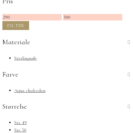
Pris
Mindste
Højeste
pris
pris
FILTER
Materiale
Sterlingsølv
Farve
Aqua chalcedon
Størrelse
Str. 49
Str. 50