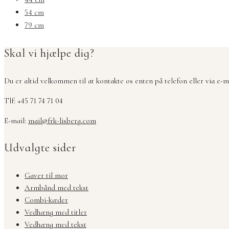
54 cm
79 cm
Skal vi hjælpe dig?
Du er altid velkommen til at kontakte os enten på telefon eller via e-ma
Tlf: +45 71 74 71 04
E-mail:
mail@frk-lisberg.com
Udvalgte sider
Gaver til mor
Armbånd med tekst
Combi-kæder
Vedhæng med titler
Vedhæng med tekst