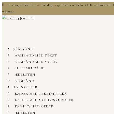
Levering inden for 1-2 hverdage - gratis forsendelse i DK ved køb ove
0 emner
ARMBÅND
ARMBÅND MED TEKST
ARMBÅND MED MOTIV
SILKEARMBÅND
ÆDELSTEN
ARMBÅND
HALSKÆDER
KÆDER MED TEKST/TITLER
KÆDER MED MOTIV/SYMBOLER
FAMILY/LIFE-KÆDER
ÆDELSTEN