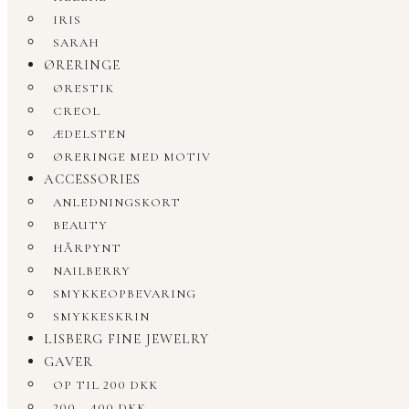
IRIS
SARAH
ØRERINGE
ØRESTIK
CREOL
ÆDELSTEN
ØRERINGE MED MOTIV
ACCESSORIES
ANLEDNINGSKORT
BEAUTY
HÅRPYNT
NAILBERRY
SMYKKEOPBEVARING
SMYKKESKRIN
LISBERG FINE JEWELRY
GAVER
OP TIL 200 DKK
200 – 400 DKK