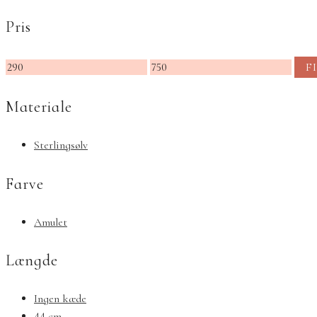
Pris
Mindste
Højeste
F
pris
pris
Materiale
Sterlingsølv
Farve
Amulet
Længde
Ingen kæde
44 cm