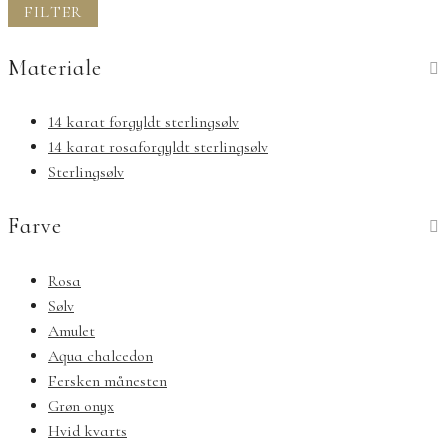
pris
pris
FILTER
Materiale
14 karat forgyldt sterlingsølv
14 karat rosaforgyldt sterlingsølv
Sterlingsølv
Farve
Rosa
Sølv
Amulet
Aqua chalcedon
Fersken månesten
Grøn onyx
Hvid kvarts