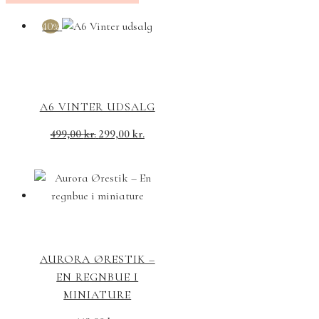
40%
A6 VINTER UDSALG
Den
Den
499,00
kr.
299,00
kr.
oprindelige
aktuelle
pris
pris
var:
er:
499,00 kr..
299,00 kr..
AURORA ØRESTIK –
EN REGNBUE I
MINIATURE