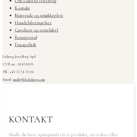
Om Lisberg Jewellery
Kontakt
Materiale og smykkepleje
Handelsbetingelser
Gavekort og returlabel
Returportal
Datapolitik
Lisberg Jewellery ApS
CVR nr.: 41474505
Tlf.: +45 71 74 71 04
Email:
mail@frk-lisberg.com
KONTAKT
Skulle du have spørgsmål til et produkt, en ordrer eller