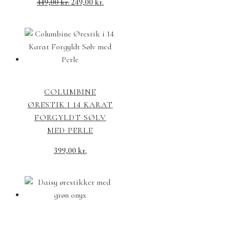
Den
Den
449,00
kr.
249,00
kr.
oprindelige
aktuelle
pris
pris
var:
er:
449,00 kr..
249,00 kr..
COLUMBINE
ØRESTIK I 14 KARAT
FORGYLDT SØLV
MED PERLE
399,00
kr.