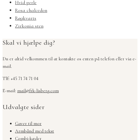
Hvid perle
Rosa chalcedon
Røgkvarts
Zirkonia sten
Skal vi hjælpe dig?
Du er altid velkommen til at kontakte os enten på telefon eller via e-
mail.
Tlf: +45 71 74 71 04
E-mail:
mail@frk-lisberg.com
Udvalgte sider
Gaver til mor
Armbånd med tekst
Combi-kæder