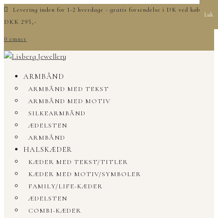
Levering inden for 1-2 hverdage - gratis forsendelse i DK ved køb over
Luk
DKK 295,-
0 emner
ARMBÅND
ARMBÅND MED TEKST
ARMBÅND MED MOTIV
SILKEARMBÅND
ÆDELSTEN
ARMBÅND
HALSKÆDER
KÆDER MED TEKST/TITLER
KÆDER MED MOTIV/SYMBOLER
FAMILY/LIFE-KÆDER
ÆDELSTEN
COMBI-KÆDER