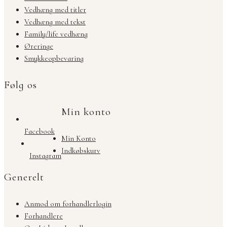
Vedhæng med titler
Vedhæng med tekst
Family/life vedhæng
Øreringe
Smykkeopbevaring
Følg os
Min konto
Facebook
Min Konto
Indkøbskurv
Instagram
Generelt
Anmod om forhandlerlogin
Forhandlere