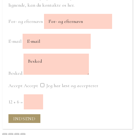
lignende, kan du kontakte os her.
For- og efternavn
E-mail
Besked
Accept
Accept
Jeg har læst og accepterer
12 + 6
=
INDSEND