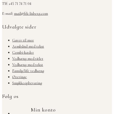
Tlf: +45 71 74 71 04
E-mail:
mail@frk-lisberg.com
Udvalgte sider
Gaver til mor
Armbånd med tekst
Combi-kæder
Vedhæng med titler
Vedhæng med tekst
Family/life vedhæng
Øreringe
Smykkeopbevaring
Følg os
Min konto