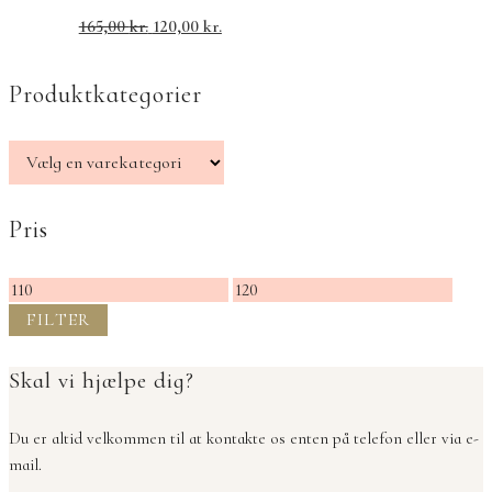
Den
Den
165,00
kr.
120,00
kr.
oprindelige
aktuelle
pris
pris
Produktkategorier
var:
er:
165,00 kr..
120,00 kr..
Pris
Mindste
Højeste
pris
pris
FILTER
Skal vi hjælpe dig?
Du er altid velkommen til at kontakte os enten på telefon eller via e-
mail.