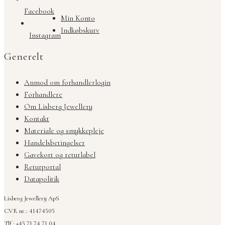
Facebook
Min Konto
Indkøbskurv
Instagram
Generelt
Anmod om forhandlerlogin
Forhandlere
Om Lisberg Jewellery
Kontakt
Materiale og smykkepleje
Handelsbetingelser
Gavekort og returlabel
Returportal
Datapolitik
Lisberg Jewellery ApS
CVR nr.: 41474505
Tlf.: +45 71 74 71 04