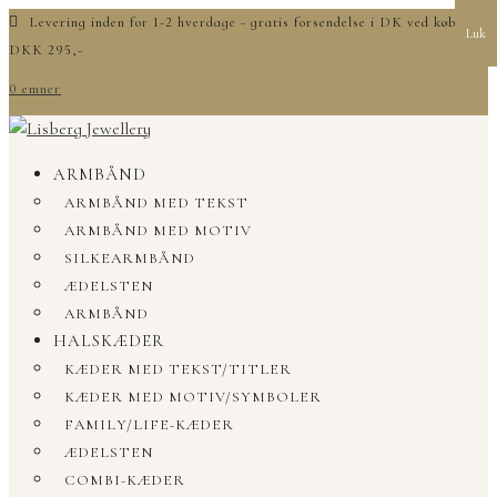
Levering inden for 1-2 hverdage - gratis forsendelse i DK ved køb over
Luk
DKK 295,-
0 emner
ARMBÅND
ARMBÅND MED TEKST
ARMBÅND MED MOTIV
SILKEARMBÅND
ÆDELSTEN
ARMBÅND
HALSKÆDER
KÆDER MED TEKST/TITLER
KÆDER MED MOTIV/SYMBOLER
FAMILY/LIFE-KÆDER
ÆDELSTEN
COMBI-KÆDER