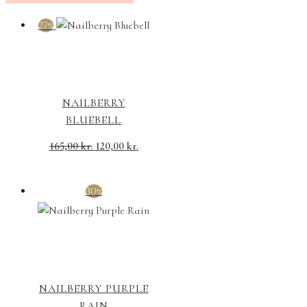
27%
NAILBERRY
BLUEBELL
Den
Den
165,00
kr.
120,00
kr.
oprindelige
aktuelle
pris
pris
30%
var:
er:
165,00 kr..
120,00 kr..
NAILBERRY PURPLE
RAIN