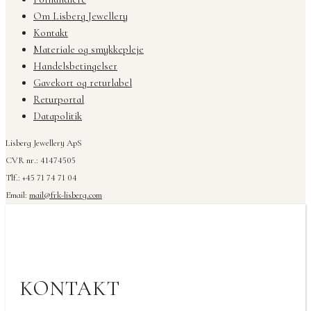
Om Lisberg Jewellery
Kontakt
Materiale og smykkepleje
Handelsbetingelser
Gavekort og returlabel
Returportal
Datapolitik
Lisberg Jewellery ApS
CVR nr.: 41474505
Tlf.: +45 71 74 71 04
Email:
mail@frk-lisberg.com
KONTAKT