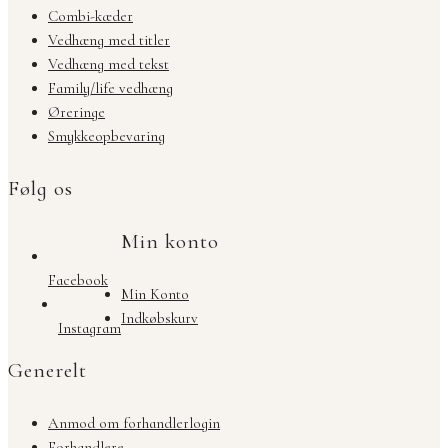
Combi-kæder
Vedhæng med titler
Vedhæng med tekst
Family/life vedhæng
Øreringe
Smykkeopbevaring
Følg os
Min konto
Facebook
Min Konto
Indkøbskurv
Instagram
Generelt
Anmod om forhandlerlogin
Forhandlere