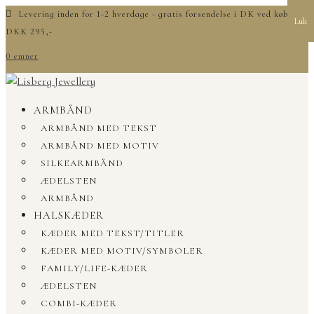
Levering inden for 1-2 hverdage - gratis forsendelse i DK ved køb over
Luk
DKK 295,-
0 emner
ARMBÅND
ARMBÅND MED TEKST
ARMBÅND MED MOTIV
SILKEARMBÅND
ÆDELSTEN
ARMBÅND
HALSKÆDER
KÆDER MED TEKST/TITLER
KÆDER MED MOTIV/SYMBOLER
FAMILY/LIFE-KÆDER
ÆDELSTEN
COMBI-KÆDER