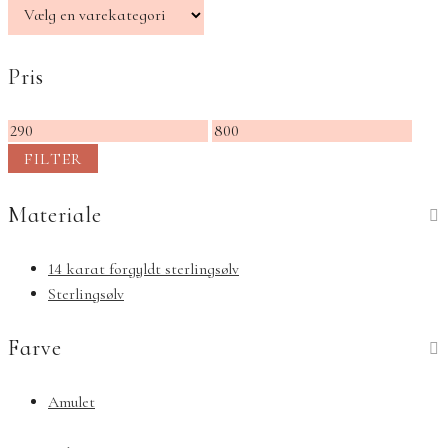
Pris
Mindste
Højeste
pris
pris
FILTER
Materiale
14 karat forgyldt sterlingsølv
Sterlingsølv
Farve
Amulet