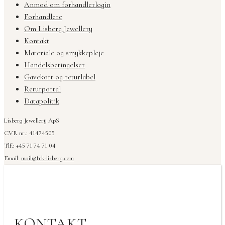
Anmod om forhandlerlogin
Forhandlere
Om Lisberg Jewellery
Kontakt
Materiale og smykkepleje
Handelsbetingelser
Gavekort og returlabel
Returportal
Datapolitik
Lisberg Jewellery ApS
CVR nr.: 41474505
Tlf.: +45 71 74 71 04
Email:
mail@frk-lisberg.com
KONTAKT