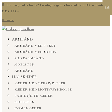
Levering inden for 1-2 hverdage - gratis forsendelse i DK ved køb over
Luk
DKK 295,-
0 emner
ARMBÅND
ARMBÅND MED TEKST
ARMBÅND MED MOTIV
SILKEARMBÅND
ÆDELSTEN
ARMBÅND
HALSKÆDER
KÆDER MED TEKST/TITLER
KÆDER MED MOTIV/SYMBOLER
FAMILY/LIFE-KÆDER
ÆDELSTEN
COMBI-KÆDER