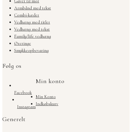
Gaver til mor
Armbånd med tekst
Combi-kæder
Vedhæng med titler
Vedhæng med tekst
Family/life vedhæng
Øreringe
Smykkeopbevaring
Følg os
Min konto
Facebook
Min Konto
Indkøbskurv
Instagram
Generelt