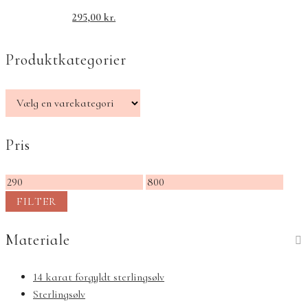
295,00
kr.
Produktkategorier
Pris
Mindste
Højeste
pris
pris
FILTER
Materiale
14 karat forgyldt sterlingsølv
Sterlingsølv