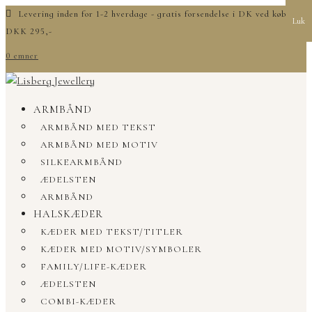
Levering inden for 1-2 hverdage - gratis forsendelse i DK ved køb over
Luk
DKK 295,-
0 emner
ARMBÅND
ARMBÅND MED TEKST
ARMBÅND MED MOTIV
SILKEARMBÅND
ÆDELSTEN
ARMBÅND
HALSKÆDER
KÆDER MED TEKST/TITLER
KÆDER MED MOTIV/SYMBOLER
FAMILY/LIFE-KÆDER
ÆDELSTEN
COMBI-KÆDER