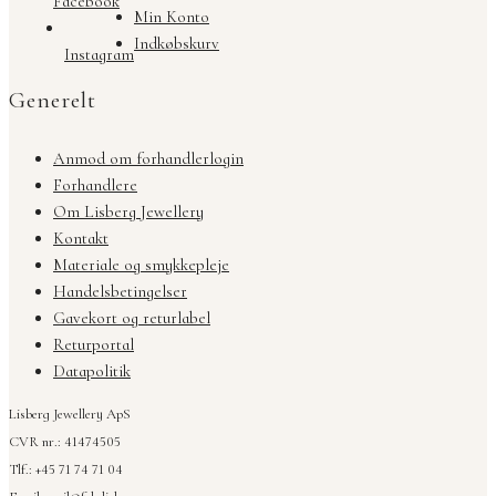
Facebook
Min Konto
Indkøbskurv
Instagram
Generelt
Anmod om forhandlerlogin
Forhandlere
Om Lisberg Jewellery
Kontakt
Materiale og smykkepleje
Handelsbetingelser
Gavekort og returlabel
Returportal
Datapolitik
Lisberg Jewellery ApS
CVR nr.: 41474505
Tlf.: +45 71 74 71 04