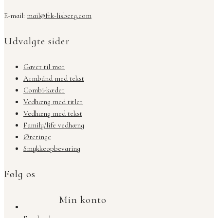
E-mail:
mail@frk-lisberg.com
Udvalgte sider
Gaver til mor
Armbånd med tekst
Combi-kæder
Vedhæng med titler
Vedhæng med tekst
Family/life vedhæng
Øreringe
Smykkeopbevaring
Følg os
Min konto