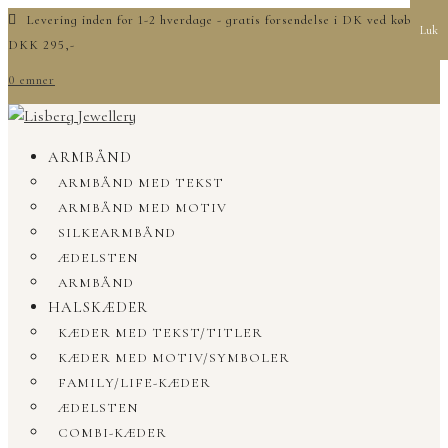
Levering inden for 1-2 hverdage - gratis forsendelse i DK ved køb over
Luk
DKK 295,-
0 emner
ARMBÅND
ARMBÅND MED TEKST
ARMBÅND MED MOTIV
SILKEARMBÅND
ÆDELSTEN
ARMBÅND
HALSKÆDER
KÆDER MED TEKST/TITLER
KÆDER MED MOTIV/SYMBOLER
FAMILY/LIFE-KÆDER
ÆDELSTEN
COMBI-KÆDER