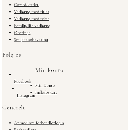
Combi-kæder
Vedhæng med titler
Vedhæng med tekst
Family/life vedhæng
Øreringe
Smykkeopbevaring
Følg os
Min konto
Facebook
Min Konto
Indkøbskurv
Instagram
Generelt
Anmod om forhandlerlogin
Forhandlere