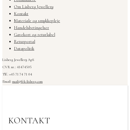
Om Lisberg Jewellery
Kontakt
Materiale og smykkepleje
Handelsbetingelser
Gavekort og returlabel
Returportal
Datapolitik
Lisberg Jewellery ApS
CVR nr.: 41474505
Tlf.: +45 71 74 71 04
Email:
mail@frk-lisberg.com
KONTAKT