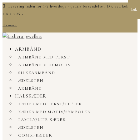
Levering inden for 1-2 hverdage - gratis forsendelse i DK ved køb over
Luk
DKK 295,-
0 emner
ARMBÅND
ARMBÅND MED TEKST
ARMBÅND MED MOTIV
SILKEARMBÅND
ÆDELSTEN
ARMBÅND
HALSKÆDER
KÆDER MED TEKST/TITLER
KÆDER MED MOTIV/SYMBOLER
FAMILY/LIFE-KÆDER
ÆDELSTEN
COMBI-KÆDER