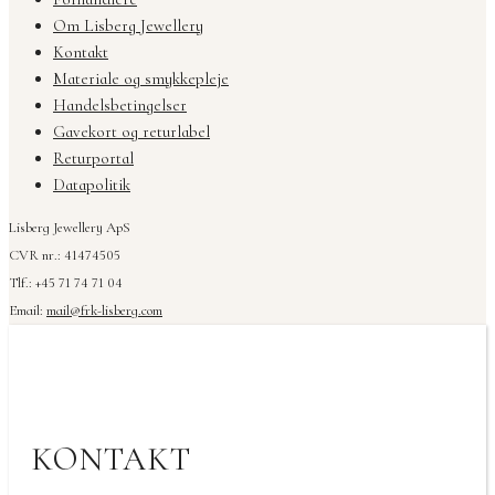
Om Lisberg Jewellery
Kontakt
Materiale og smykkepleje
Handelsbetingelser
Gavekort og returlabel
Returportal
Datapolitik
Lisberg Jewellery ApS
CVR nr.: 41474505
Tlf.: +45 71 74 71 04
Email:
mail@frk-lisberg.com
KONTAKT