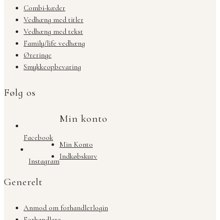
Combi-kæder
Vedhæng med titler
Vedhæng med tekst
Family/life vedhæng
Øreringe
Smykkeopbevaring
Følg os
Min konto
Facebook
Min Konto
Indkøbskurv
Instagram
Generelt
Anmod om forhandlerlogin
Forhandlere