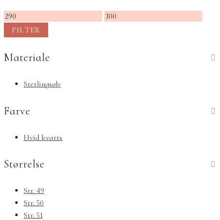
Mindste
Højeste
pris
pris
FILTER
Materiale
Sterlingsølv
Farve
Hvid kvarts
Størrelse
Str. 49
Str. 50
Str. 51