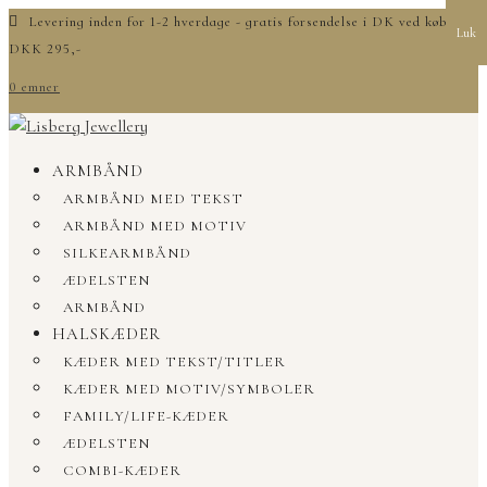
Levering inden for 1-2 hverdage - gratis forsendelse i DK ved køb over
Luk
DKK 295,-
0 emner
ARMBÅND
ARMBÅND MED TEKST
ARMBÅND MED MOTIV
SILKEARMBÅND
ÆDELSTEN
ARMBÅND
HALSKÆDER
KÆDER MED TEKST/TITLER
KÆDER MED MOTIV/SYMBOLER
FAMILY/LIFE-KÆDER
ÆDELSTEN
COMBI-KÆDER