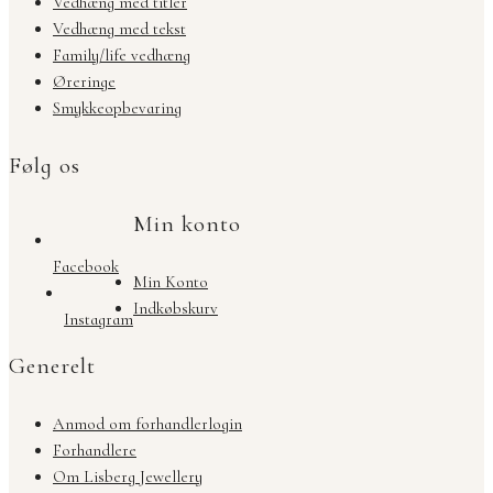
Vedhæng med titler
Vedhæng med tekst
Family/life vedhæng
Øreringe
Smykkeopbevaring
Følg os
Min konto
Facebook
Min Konto
Indkøbskurv
Instagram
Generelt
Anmod om forhandlerlogin
Forhandlere
Om Lisberg Jewellery