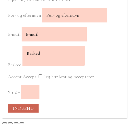
For- og efternavn
E-mail
Besked
Accept
Accept
Jeg har læst og accepterer
9 + 2
=
INDSEND