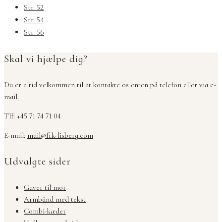
Str. 52
Str. 54
Str. 56
Skal vi hjælpe dig?
Du er altid velkommen til at kontakte os enten på telefon eller via e-
mail.
Tlf: +45 71 74 71 04
E-mail:
mail@frk-lisberg.com
Udvalgte sider
Gaver til mor
Armbånd med tekst
Combi-kæder