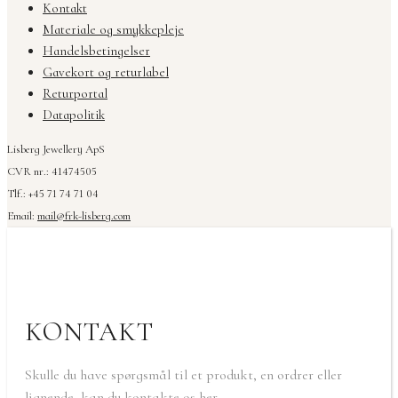
Kontakt
Materiale og smykkepleje
Handelsbetingelser
Gavekort og returlabel
Returportal
Datapolitik
Lisberg Jewellery ApS
CVR nr.: 41474505
Tlf.: +45 71 74 71 04
Email:
mail@frk-lisberg.com
KONTAKT
Skulle du have spørgsmål til et produkt, en ordrer eller
lignende, kan du kontakte os her.