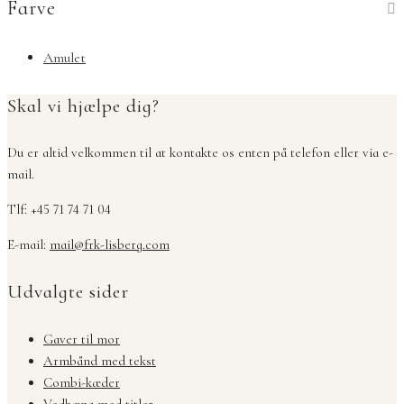
Farve
Amulet
Skal vi hjælpe dig?
Du er altid velkommen til at kontakte os enten på telefon eller via e-
mail.
Tlf: +45 71 74 71 04
E-mail:
mail@frk-lisberg.com
Udvalgte sider
Gaver til mor
Armbånd med tekst
Combi-kæder