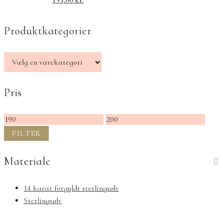
195,00
kr.
Produktkategorier
Pris
Mindste
Højeste
pris
pris
FILTER
Materiale
14 karat forgyldt sterlingsølv
Sterlingsølv