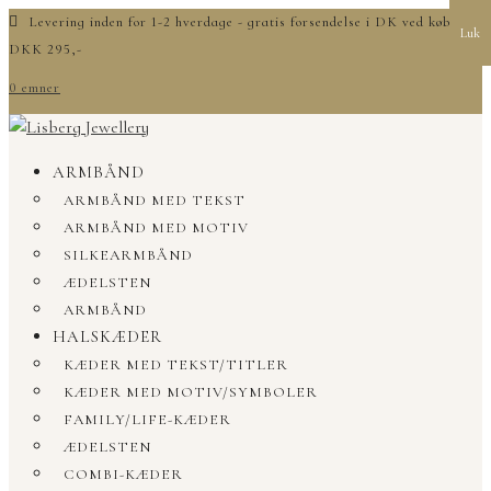
Levering inden for 1-2 hverdage - gratis forsendelse i DK ved køb over
Luk
DKK 295,-
0 emner
ARMBÅND
ARMBÅND MED TEKST
ARMBÅND MED MOTIV
SILKEARMBÅND
ÆDELSTEN
ARMBÅND
HALSKÆDER
KÆDER MED TEKST/TITLER
KÆDER MED MOTIV/SYMBOLER
FAMILY/LIFE-KÆDER
ÆDELSTEN
COMBI-KÆDER