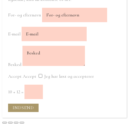
For- og efternavn
E-mail
Besked
Accept
Accept
Jeg har læst og accepterer
10 + 12
=
INDSEND