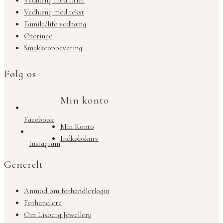
Vedhæng med titler
Vedhæng med tekst
Family/life vedhæng
Øreringe
Smykkeopbevaring
Følg os
Min konto
Facebook
Min Konto
Indkøbskurv
Instagram
Generelt
Anmod om forhandlerlogin
Forhandlere
Om Lisberg Jewellery