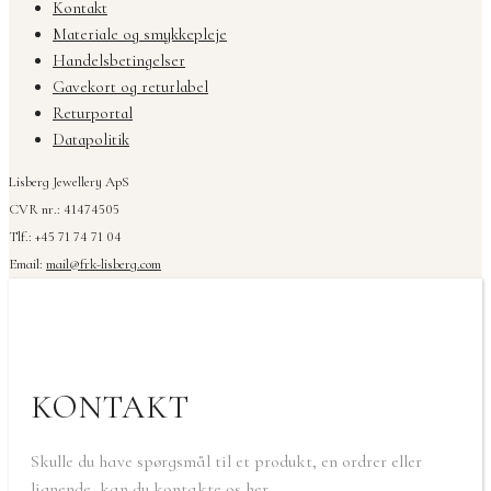
Kontakt
Materiale og smykkepleje
Handelsbetingelser
Gavekort og returlabel
Returportal
Datapolitik
Lisberg Jewellery ApS
CVR nr.: 41474505
Tlf.: +45 71 74 71 04
Email:
mail@frk-lisberg.com
KONTAKT
Skulle du have spørgsmål til et produkt, en ordrer eller
lignende, kan du kontakte os her.