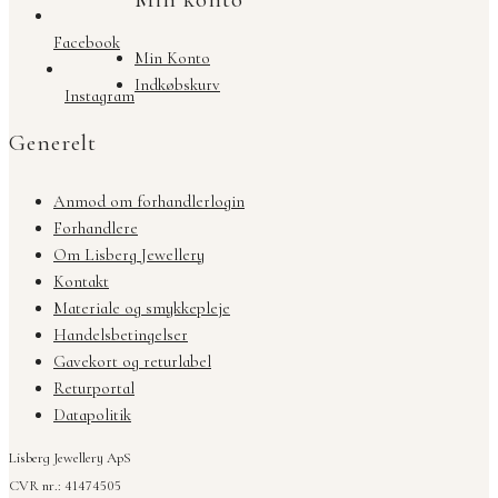
Facebook
Min Konto
Indkøbskurv
Instagram
Generelt
Anmod om forhandlerlogin
Forhandlere
Om Lisberg Jewellery
Kontakt
Materiale og smykkepleje
Handelsbetingelser
Gavekort og returlabel
Returportal
Datapolitik
Lisberg Jewellery ApS
CVR nr.: 41474505