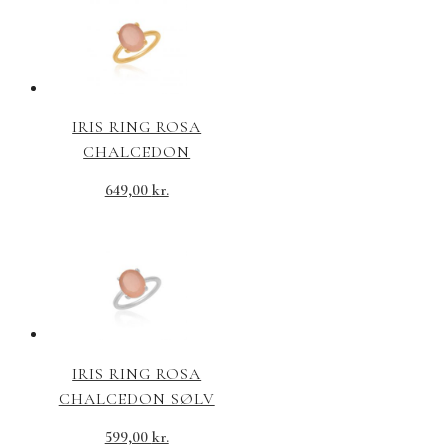
IRIS RING ROSA
CHALCEDON
649,00
kr.
IRIS RING ROSA
CHALCEDON SØLV
599,00
kr.