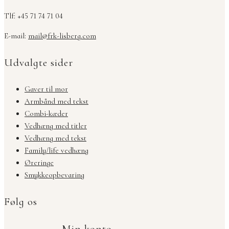
Tlf: +45 71 74 71 04
E-mail:
mail@frk-lisberg.com
Udvalgte sider
Gaver til mor
Armbånd med tekst
Combi-kæder
Vedhæng med titler
Vedhæng med tekst
Family/life vedhæng
Øreringe
Smykkeopbevaring
Følg os
Min konto