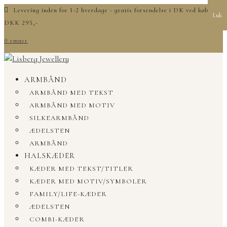
Levering inden for 1-2 hverdage - gratis forsendelse i DK ved køb over
Luk
DKK 295,-
0 emner
ARMBÅND
ARMBÅND MED TEKST
ARMBÅND MED MOTIV
SILKEARMBÅND
ÆDELSTEN
ARMBÅND
HALSKÆDER
KÆDER MED TEKST/TITLER
KÆDER MED MOTIV/SYMBOLER
FAMILY/LIFE-KÆDER
ÆDELSTEN
COMBI-KÆDER