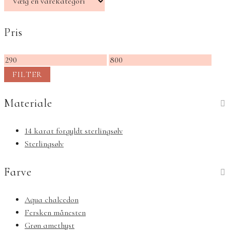
Pris
Mindste
Højeste
pris
pris
FILTER
Materiale
14 karat forgyldt sterlingsølv
Sterlingsølv
Farve
Aqua chalcedon
Fersken månesten
Grøn amethyst