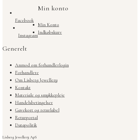
Min konto
Facebook
Min Konto
Indkøbskurv
Instagram
Generelt
Anmod om forhandlerlogin
Forhandlere
Om Lisberg Jewellery
Kontakt
Materiale og smykkepleje
Handelsbetingelser
Gavekort og returlabel
Returportal
Datapolitik
Lisberg Jewellery ApS