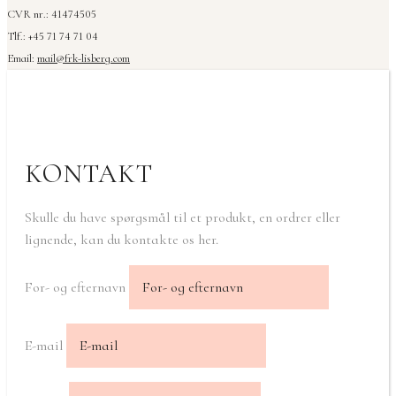
CVR nr.: 41474505
Tlf.: +45 71 74 71 04
Email:
mail@frk-lisberg.com
KONTAKT
Skulle du have spørgsmål til et produkt, en ordrer eller
lignende, kan du kontakte os her.
For- og efternavn
E-mail