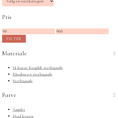
Pris
Mindste
Højeste
pris
pris
FILTER
Materiale
14 karat forgyldt sterlingsølv
Rhodineret sterlingsølv
Sterlingsølv
Farve
Amulet
Hvid kvarts