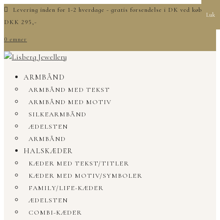
Levering inden for 1-2 hverdage - gratis forsendelse i DK ved køb over
Luk
DKK 295,-
0 emner
ARMBÅND
ARMBÅND MED TEKST
ARMBÅND MED MOTIV
SILKEARMBÅND
ÆDELSTEN
ARMBÅND
HALSKÆDER
KÆDER MED TEKST/TITLER
KÆDER MED MOTIV/SYMBOLER
FAMILY/LIFE-KÆDER
ÆDELSTEN
COMBI-KÆDER