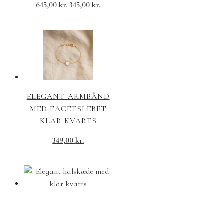
Den
Den
645,00
kr.
345,00
kr.
oprindelige
aktuelle
pris
pris
var:
er:
645,00 kr..
345,00 kr..
ELEGANT ARMBÅND
MED FACETSLEBET
KLAR KVARTS
349,00
kr.